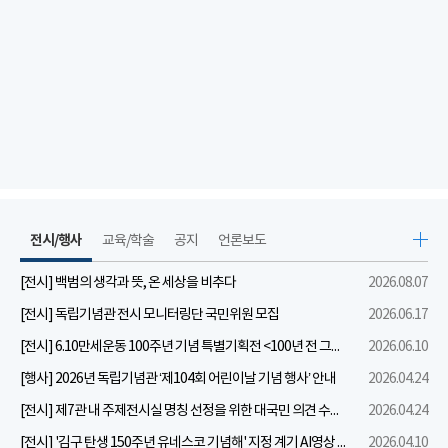
전시/행사
교육/학술
공지
언론보도
[전시] 백범의 생각과 뜻, 온 세상을 비추다
2026.08.07
[전시] 독립기념관 전시 모니터링단 국민위원 모집
2026.06.17
[전시] 6.10만세운동 100주년 기념 특별기획전 <100년 전 그날을 보다: 6.10만세운동>
2026.06.10
[행사] 2026년 독립기념관 ‘제104회 어린이날 기념 행사’ 안내
2026.04.24
[전시] 제7관 내 주제전시실 명칭 선정을 위한 대국민 의견 수렴 실시
2026.04.24
[전시] '김구 탄생 150주년 유네스코 기념해' 지정 계기 AI영상 국민공모 개최 안내
2026.04.10