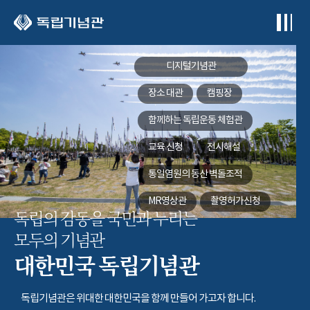
본문 바로가기
디지털기념관
장소 대관
캠핑장
함께하는
독립운동 체험관
교육 신청
전시해설
통일염원의 동산
벽돌조적
MR영상관
촬영허가신청
독립의 감동을 국민과 누리는
모두의 기념관
대한민국 독립기념관
독립기념관은 위대한 대한민국을 함께 만들어 가고자 합니다.