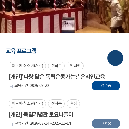
교육 프로그램
어린이·청소년(개인)
선착순
인터넷
[개인]'나랑 닮은 독립운동가는?' 온라인교육
교육기간 : 2026-08-22
접수중
어린이·청소년(개인)
선착순
현장
[개인] 독립기념관 토요나들이
교육기간 : 2026-03-14 ~2026-11-14
교육중