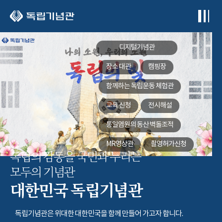
본문 바로가기
디지털기념관
장소 대관
캠핑장
함께하는
독립운동 체험관
교육 신청
전시해설
통일염원의 동산
벽돌조적
MR영상관
촬영허가신청
독립의 감동을 국민과 누리는
모두의 기념관
대한민국 독립기념관
독립기념관은 위대한 대한민국을 함께 만들어 가고자 합니다.