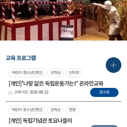
교육 프로그램
어린이·청소년(개인)
선착순
인터넷
[개인]'나랑 닮은 독립운동가는?' 온라인교육
교육기간 : 2026-08-22
접수중
어린이·청소년(개인)
선착순
현장
[개인] 독립기념관 토요나들이