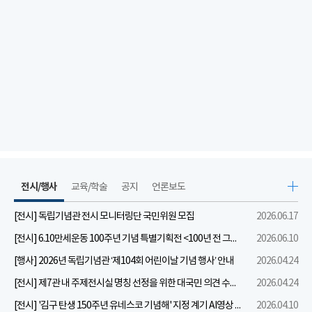
전시/행사
교육/학술
공지
언론보도
[전시] 독립기념관 전시 모니터링단 국민위원 모집
2026.06.17
[전시] 6.10만세운동 100주년 기념 특별기획전 <100년 전 그날을 보다: 6.10만세운동>
2026.06.10
[행사] 2026년 독립기념관 ‘제104회 어린이날 기념 행사’ 안내
2026.04.24
[전시] 제7관 내 주제전시실 명칭 선정을 위한 대국민 의견 수렴 실시
2026.04.24
[전시] '김구 탄생 150주년 유네스코 기념해' 지정 계기 AI영상 국민공모 개최 안내
2026.04.10