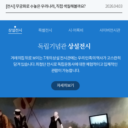
[전시] 무궁화로 수놓은 우리나라, 직접 색칠해볼까요?
2026.04.03
상설전시
특별전시
시·어록비
사이버전시관
상설전시
독립기념관
겨레의집 뒤로 보이는 7개의 상설 전시관에는 우리 민족의 역사가 고스란히
담겨 있습니다. 최첨단 전시로 독립운동사에 대한 체험적이고 입체적인
관람이 가능합니다.
자세히보기