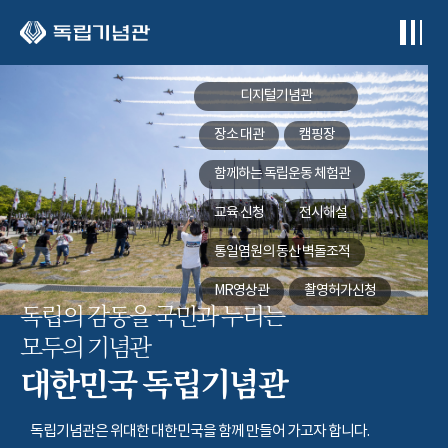
본문 바로가기
디지털기념관
장소 대관
캠핑장
함께하는
독립운동 체험관
교육 신청
전시해설
통일염원의 동산
벽돌조적
MR영상관
촬영허가신청
독립의 감동을 국민과 누리는
모두의 기념관
대한민국 독립기념관
독립기념관은 위대한 대한민국을 함께 만들어 가고자 합니다.