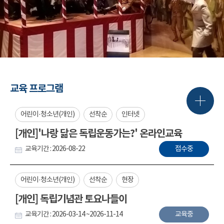
교육 프로그램
어린이·청소년(개인)
선착순
인터넷
[개인]'나랑 닮은 독립운동가는?' 온라인교육
교육기간 : 2026-08-22
접수중
어린이·청소년(개인)
선착순
현장
[개인] 독립기념관 토요나들이
교육기간 : 2026-03-14 ~2026-11-14
교육중