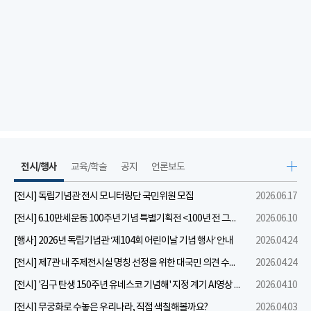
전시/행사
교육/학술
공지
언론보도
[전시] 독립기념관 전시 모니터링단 국민위원 모집
2026.06.17
[전시] 6.10만세운동 100주년 기념 특별기획전 <100년 전 그날을 보다: 6.10만세운동>
2026.06.10
[행사] 2026년 독립기념관 ‘제104회 어린이날 기념 행사’ 안내
2026.04.24
[전시] 제7관 내 주제전시실 명칭 선정을 위한 대국민 의견 수렴 실시
2026.04.24
[전시] '김구 탄생 150주년 유네스코 기념해' 지정 계기 AI영상 국민공모 개최 안내
2026.04.10
[전시] 무궁화로 수놓은 우리나라, 직접 색칠해볼까요?
2026.04.03