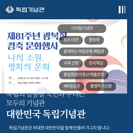
본문 바로가기
디지털기념관
장소 대관
캠핑장
함께하는
독립운동 체험관
교육 신청
전시해설
통일염원의 동산
벽돌조적
MR영상관
촬영허가신청
독립의 감동을 국민과 누리는
모두의 기념관
대한민국 독립기념관
독립기념관은 위대한 대한민국을 함께 만들어 가고자 합니다.