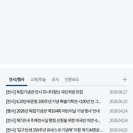
전시/행사
교육/학술
공지
언론보도
[전시] 독립기념관 전시 모니터링단 국민위원 모집
2026.06.17
[전시] 6.10만세운동 100주년 기념 특별기획전 <100년 전 그날을 보다: 6.10만세운동>
2026.06.10
[행사] 2026년 독립기념관 ‘제104회 어린이날 기념 행사’ 안내
2026.04.24
[전시] 제7관 내 주제전시실 명칭 선정을 위한 대국민 의견 수렴 실시
2026.04.24
[전시] '김구 탄생 150주년 유네스코 기념해' 지정 계기 AI영상 국민공모 개최 안내
2026.04.10