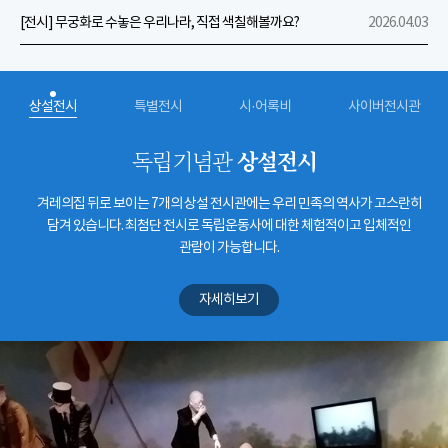
[전시] 무궁화로 수놓은 우리나라, 직접 색칠해볼까요?
2026.04.03
상설전시
특별전시
시·어록비
사이버전시관
상설전시
독립기념관
겨레의집 뒤로 보이는 7개의 상설 전시관에는 우리 민족의 역사가 고스란히
담겨 있습니다. 최첨단 전시로 독립운동사에 대한 체험적이고 입체적인
관람이 가능합니다.
자세히보기