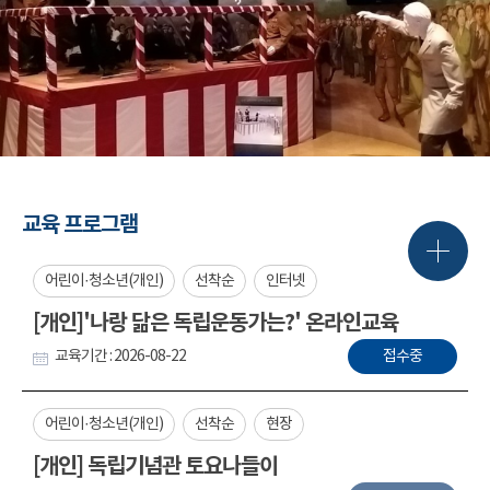
교육 프로그램
어린이·청소년(개인)
선착순
인터넷
[개인]'나랑 닮은 독립운동가는?' 온라인교육
교육기간 : 2026-08-22
접수중
어린이·청소년(개인)
선착순
현장
[개인] 독립기념관 토요나들이