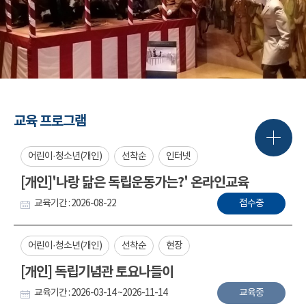
교육 프로그램
어린이·청소년(개인)
선착순
인터넷
[개인]'나랑 닮은 독립운동가는?' 온라인교육
교육기간 : 2026-08-22
접수중
어린이·청소년(개인)
선착순
현장
[개인] 독립기념관 토요나들이
교육기간 : 2026-03-14 ~2026-11-14
교육중