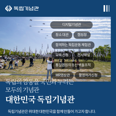
본문 바로가기
디지털기념관
장소 대관
캠핑장
함께하는
독립운동 체험관
교육 신청
전시해설
통일염원의 동산
벽돌조적
MR영상관
촬영허가신청
독립의 감동을 국민과 누리는
모두의 기념관
대한민국 독립기념관
독립기념관은 위대한 대한민국을 함께 만들어 가고자 합니다.