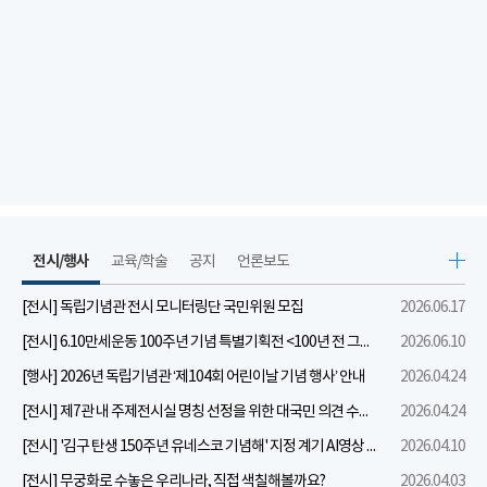
전시/행사
교육/학술
공지
언론보도
[전시] 독립기념관 전시 모니터링단 국민위원 모집
2026.06.17
[전시] 6.10만세운동 100주년 기념 특별기획전 <100년 전 그날을 보다: 6.10만세운동>
2026.06.10
[행사] 2026년 독립기념관 ‘제104회 어린이날 기념 행사’ 안내
2026.04.24
[전시] 제7관 내 주제전시실 명칭 선정을 위한 대국민 의견 수렴 실시
2026.04.24
[전시] '김구 탄생 150주년 유네스코 기념해' 지정 계기 AI영상 국민공모 개최 안내
2026.04.10
[전시] 무궁화로 수놓은 우리나라, 직접 색칠해볼까요?
2026.04.03