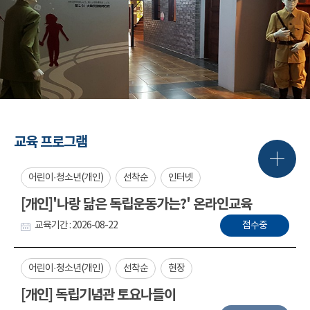
교육 프로그램
어린이·청소년(개인)
선착순
인터넷
[개인]'나랑 닮은 독립운동가는?' 온라인교육
교육기간 : 2026-08-22
접수중
어린이·청소년(개인)
선착순
현장
[개인] 독립기념관 토요나들이