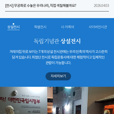
[전시] 무궁화로 수놓은 우리나라, 직접 색칠해볼까요?
2026.04.03
상설전시
특별전시
시·어록비
사이버전시관
상설전시
독립기념관
겨레의집 뒤로 보이는 7개의 상설 전시관에는 우리 민족의 역사가 고스란히
담겨 있습니다. 최첨단 전시로 독립운동사에 대한 체험적이고 입체적인
관람이 가능합니다.
자세히보기