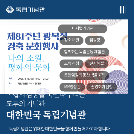
본문 바로가기
디지털기념관
장소 대관
캠핑장
함께하는
독립운동 체험관
교육 신청
전시해설
통일염원의 동산
벽돌조적
MR영상관
촬영허가신청
독립의 감동을 국민과 누리는
모두의 기념관
대한민국 독립기념관
독립기념관은 위대한 대한민국을 함께 만들어 가고자 합니다.