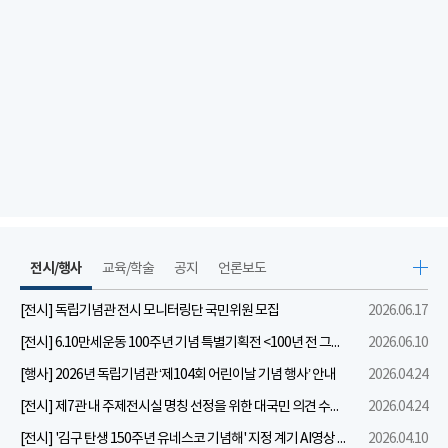
전시/행사
교육/학술
공지
언론보도
[전시] 독립기념관 전시 모니터링단 국민위원 모집
2026.06.17
[전시] 6.10만세운동 100주년 기념 특별기획전 <100년 전 그날을 보다: 6.10만세운동>
2026.06.10
[행사] 2026년 독립기념관 ‘제104회 어린이날 기념 행사’ 안내
2026.04.24
[전시] 제7관 내 주제전시실 명칭 선정을 위한 대국민 의견 수렴 실시
2026.04.24
[전시] '김구 탄생 150주년 유네스코 기념해' 지정 계기 AI영상 국민공모 개최 안내
2026.04.10