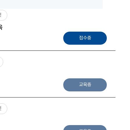
넷
육
접수중
교육중
넷