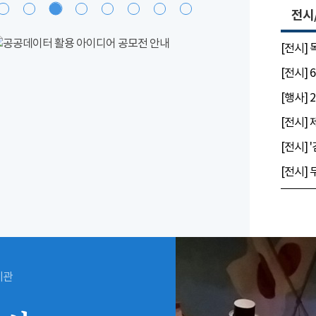
전시
[전시]
시관