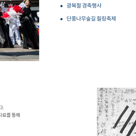
광복절 경축행사
단풍나무숲길 힐링축제
다.
자료를 통해