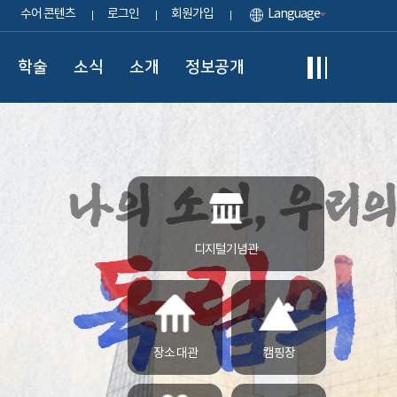
수어 콘텐츠
로그인
회원가입
Language
학술
소식
소개
정보공개
디지털기념관
장소 대관
캠핑장