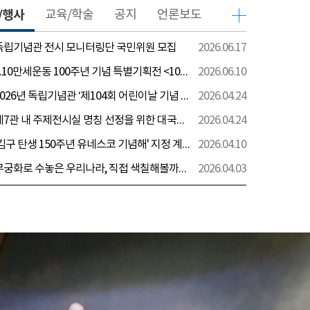
/행사
교육/학술
공지
언론보도
 독립기념관 전시 모니터링단 국민위원 모집
2026.06.17
[전시] 6.10만세운동 100주년 기념 특별기획전 <100년 전 그날을 보다: 6.10만세운동>
2026.06.10
[행사] 2026년 독립기념관 ‘제104회 어린이날 기념 행사’ 안내
2026.04.24
[전시] 제7관 내 주제전시실 명칭 선정을 위한 대국민 의견 수렴 실시
2026.04.24
[전시] '김구 탄생 150주년 유네스코 기념해' 지정 계기 AI영상 국민공모 개최 안내
2026.04.10
[전시] 무궁화로 수놓은 우리나라, 직접 색칠해볼까요?
2026.04.03