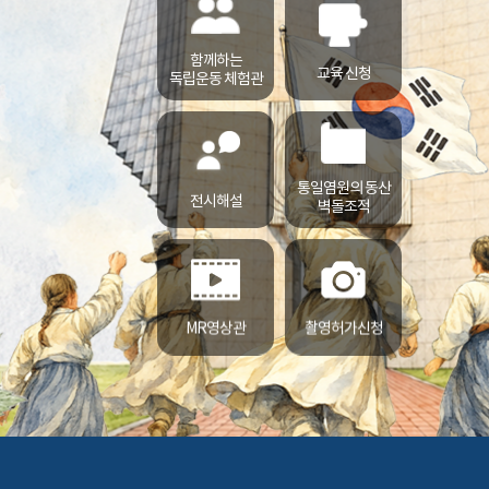
함께하는
교육 신청
독립운동 체험관
통일염원의 동산
전시해설
벽돌조적
MR영상관
촬영허가신청