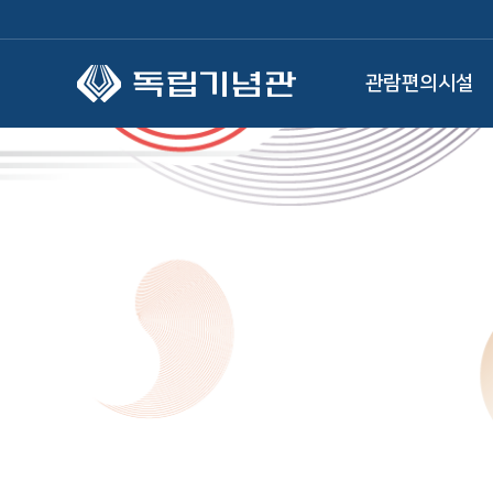
본문 바로가기
관람편의시설