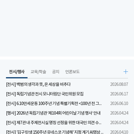
전시/행사
교육/학술
공지
언론보도
[전시] 백범의 생각과 뜻, 온 세상을 비추다
2026.08.07
[전시] 독립기념관 전시 모니터링단 국민위원 모집
2026.06.17
[전시] 6.10만세운동 100주년 기념 특별기획전 <100년 전 그날을 보다: 6.10만세운동>
2026.06.10
[행사] 2026년 독립기념관 ‘제104회 어린이날 기념 행사’ 안내
2026.04.24
[전시] 제7관 내 주제전시실 명칭 선정을 위한 대국민 의견 수렴 실시
2026.04.24
[전시] '김구 탄생 150주년 유네스코 기념해' 지정 계기 AI영상 국민공모 개최 안내
2026.04.10