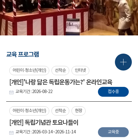
교육 프로그램
어린이·청소년(개인)
선착순
인터넷
[개인]'나랑 닮은 독립운동가는?' 온라인교육
교육기간 : 2026-08-22
접수중
어린이·청소년(개인)
선착순
현장
[개인] 독립기념관 토요나들이
교육기간 : 2026-03-14 ~2026-11-14
교육중