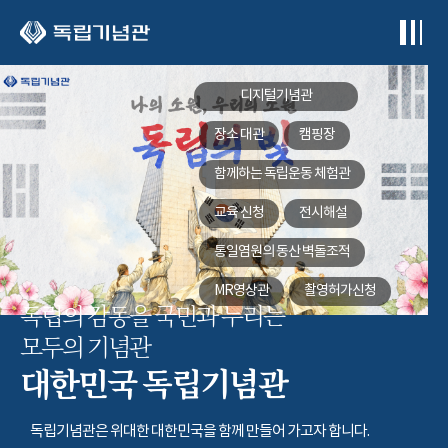
본문 바로가기
디지털기념관
장소 대관
캠핑장
함께하는
독립운동 체험관
교육 신청
전시해설
통일염원의 동산
벽돌조적
MR영상관
촬영허가신청
독립의 감동을 국민과 누리는
모두의 기념관
대한민국 독립기념관
독립기념관은 위대한 대한민국을 함께 만들어 가고자 합니다.