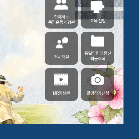
함께하는
교육 신청
독립운동 체험관
통일염원의 동산
전시해설
벽돌조적
MR영상관
촬영허가신청