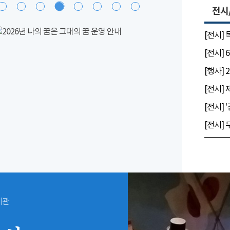
전시
[전시]
시관