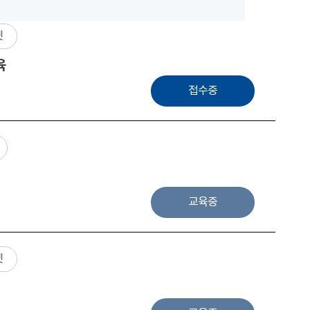
넷
육
접수중
교육중
넷