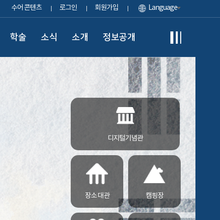
수어 콘텐츠
로그인
회원가입
Language
학술
소식
소개
정보공개
디지털기념관
장소 대관
캠핑장