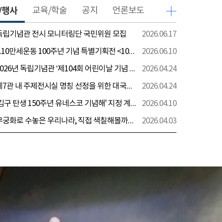
/행사
교육/학술
공지
언론보도
 독립기념관 전시 모니터링단 국민위원 모집
2026.06.17
[전시] 6.10만세운동 100주년 기념 특별기획전 <100년 전 그날을 보다: 6.10만세운동>
2026.06.10
[행사] 2026년 독립기념관 ‘제104회 어린이날 기념 행사’ 안내
2026.04.24
[전시] 제7관 내 주제전시실 명칭 선정을 위한 대국민 의견 수렴 실시
2026.04.24
[전시] '김구 탄생 150주년 유네스코 기념해' 지정 계기 AI영상 국민공모 개최 안내
2026.04.10
[전시] 무궁화로 수놓은 우리나라, 직접 색칠해볼까요?
2026.04.03