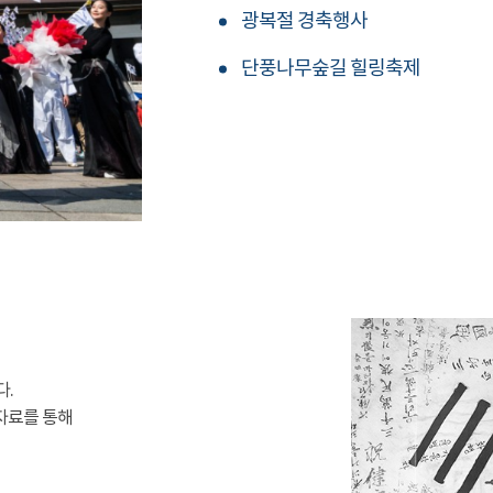
광복절 경축행사
단풍나무숲길 힐링축제
다.
자료를 통해