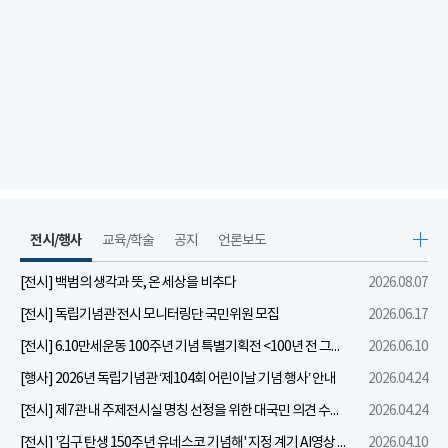
전시/행사
교육/학술
공지
언론보도
[전시] 백범의 생각과 뜻, 온 세상을 비추다
2026.08.07
[전시] 독립기념관 전시 모니터링단 국민위원 모집
2026.06.17
[전시] 6.10만세운동 100주년 기념 특별기획전 <100년 전 그날을 보다: 6.10만세운동>
2026.06.10
[행사] 2026년 독립기념관 ‘제104회 어린이날 기념 행사’ 안내
2026.04.24
[전시] 제7관 내 주제전시실 명칭 선정을 위한 대국민 의견 수렴 실시
2026.04.24
[전시] '김구 탄생 150주년 유네스코 기념해' 지정 계기 AI영상 국민공모 개최 안내
2026.04.10