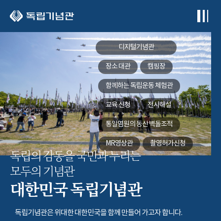
본문 바로가기
디지털기념관
장소 대관
캠핑장
함께하는
독립운동 체험관
교육 신청
전시해설
통일염원의 동산
벽돌조적
MR영상관
촬영허가신청
독립의 감동을 국민과 누리는
모두의 기념관
대한민국 독립기념관
독립기념관은 위대한 대한민국을 함께 만들어 가고자 합니다.