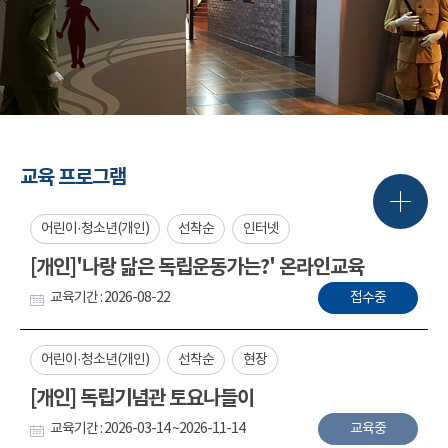
교육 프로그램
어린이·청소년(개인)
선착순
인터넷
[개인]'나랑 닮은 독립운동가는?' 온라인교육
교육기간 : 2026-08-22
접수중
어린이·청소년(개인)
선착순
현장
[개인] 독립기념관 토요나들이
교육기간 : 2026-03-14 ~2026-11-14
교육중