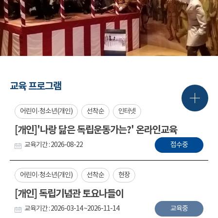
교육 프로그램
어린이·청소년(개인)
선착순
인터넷
[개인]'나랑 닮은 독립운동가는?' 온라인교육
교육기간 : 2026-08-22
접수중
어린이·청소년(개인)
선착순
현장
[개인] 독립기념관 토요나들이
교육기간 : 2026-03-14 ~2026-11-14
교육중