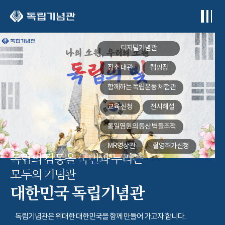
본문 바로가기
디지털기념관
장소 대관
캠핑장
함께하는
독립운동 체험관
교육 신청
전시해설
통일염원의 동산
벽돌조적
MR영상관
촬영허가신청
독립의 감동을 국민과 누리는
모두의 기념관
대한민국 독립기념관
독립기념관은 위대한 대한민국을 함께 만들어 가고자 합니다.