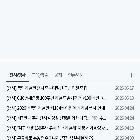
전시/행사
교육/학술
공지
언론보도
[전시] 독립기념관 전시 모니터링단 국민위원 모집
2026.06.17
[전시] 6.10만세운동 100주년 기념 특별기획전 <100년 전 그날을 보다: 6.10만세운동>
2026.06.10
[행사] 2026년 독립기념관 ‘제104회 어린이날 기념 행사’ 안내
2026.04.24
[전시] 제7관 내 주제전시실 명칭 선정을 위한 대국민 의견 수렴 실시
2026.04.24
[전시] '김구 탄생 150주년 유네스코 기념해' 지정 계기 AI영상 국민공모 개최 안내
2026.04.10
[전시] 무궁화로 수놓은 우리나라, 직접 색칠해볼까요?
2026.04.03