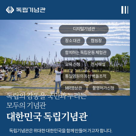
본문 바로가기
디지털기념관
장소 대관
캠핑장
함께하는
독립운동 체험관
교육 신청
전시해설
통일염원의 동산
벽돌조적
MR영상관
촬영허가신청
독립의 감동을 국민과 누리는
모두의 기념관
대한민국 독립기념관
독립기념관은 위대한 대한민국을 함께 만들어 가고자 합니다.