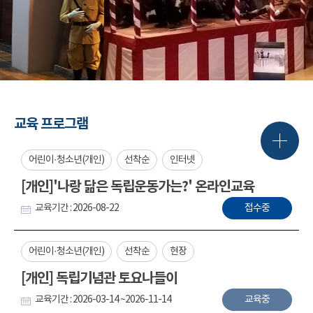
교육 프로그램
어린이·청소년(개인)
선착순
인터넷
[개인]'나랑 닮은 독립운동가는?' 온라인교육
교육기간 : 2026-08-22
접수중
어린이·청소년(개인)
선착순
현장
[개인] 독립기념관 토요나들이
교육기간 : 2026-03-14 ~2026-11-14
교육중