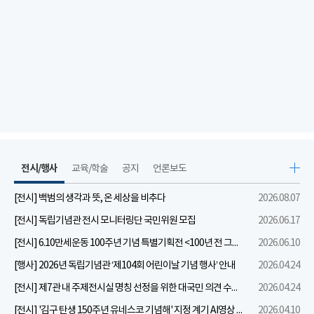
전시/행사
교육/학술
공지
언론보도
[전시] 백범의 생각과 뜻, 온 세상을 비추다
2026.08.07
[전시] 독립기념관 전시 모니터링단 국민위원 모집
2026.06.17
[전시] 6.10만세운동 100주년 기념 특별기획전 <100년 전 그날을 보다: 6.10만세운동>
2026.06.10
[행사] 2026년 독립기념관 ‘제104회 어린이날 기념 행사’ 안내
2026.04.24
[전시] 제7관 내 주제전시실 명칭 선정을 위한 대국민 의견 수렴 실시
2026.04.24
[전시] '김구 탄생 150주년 유네스코 기념해' 지정 계기 AI영상 국민공모 개최 안내
2026.04.10