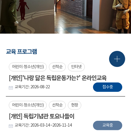
교육 프로그램
어린이·청소년(개인)
선착순
인터넷
[개인]'나랑 닮은 독립운동가는?' 온라인교육
교육기간 : 2026-08-22
접수중
어린이·청소년(개인)
선착순
현장
[개인] 독립기념관 토요나들이
교육기간 : 2026-03-14 ~2026-11-14
교육중