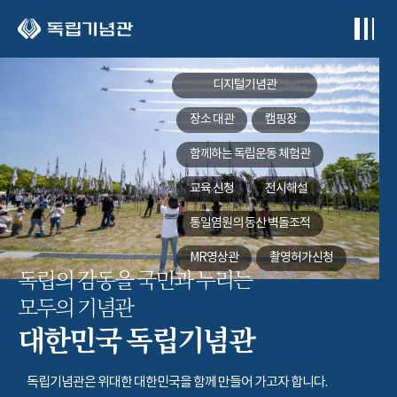
본문 바로가기
디지털기념관
장소 대관
캠핑장
함께하는
독립운동 체험관
교육 신청
전시해설
통일염원의 동산
벽돌조적
MR영상관
촬영허가신청
독립의 감동을 국민과 누리는
모두의 기념관
대한민국 독립기념관
독립기념관은 위대한 대한민국을 함께 만들어 가고자 합니다.