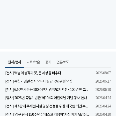
전시/행사
교육/학술
공지
언론보도
[전시] 백범의 생각과 뜻, 온 세상을 비추다
2026.08.07
[전시] 독립기념관 전시 모니터링단 국민위원 모집
2026.06.17
[전시] 6.10만세운동 100주년 기념 특별기획전 <100년 전 그날을 보다: 6.10만세운동>
2026.06.10
[행사] 2026년 독립기념관 ‘제104회 어린이날 기념 행사’ 안내
2026.04.24
[전시] 제7관 내 주제전시실 명칭 선정을 위한 대국민 의견 수렴 실시
2026.04.24
[전시] '김구 탄생 150주년 유네스코 기념해' 지정 계기 AI영상 국민공모 개최 안내
2026.04.10