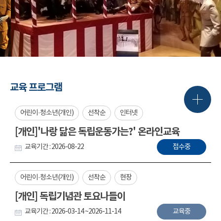
교육 프로그램
어린이·청소년(개인)
선착순
인터넷
[개인]'나랑 닮은 독립운동가는?' 온라인교육
교육기간 : 2026-08-22
접수중
어린이·청소년(개인)
선착순
현장
[개인] 독립기념관 토요나들이
교육기간 : 2026-03-14 ~2026-11-14
교육중