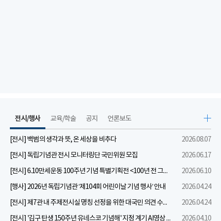
전시/행사
교육/학술
공지
언론보도
[전시] 백범의 생각과 뜻, 온 세상을 비추다
2026.08.07
[전시] 독립기념관 전시 모니터링단 국민위원 모집
2026.06.17
[전시] 6.10만세운동 100주년 기념 특별기획전 <100년 전 그날을 보다: 6.10만세운동>
2026.06.10
[행사] 2026년 독립기념관 ‘제104회 어린이날 기념 행사’ 안내
2026.04.24
[전시] 제7관 내 주제전시실 명칭 선정을 위한 대국민 의견 수렴 실시
2026.04.24
[전시] '김구 탄생 150주년 유네스코 기념해' 지정 계기 AI영상 국민공모 개최 안내
2026.04.10