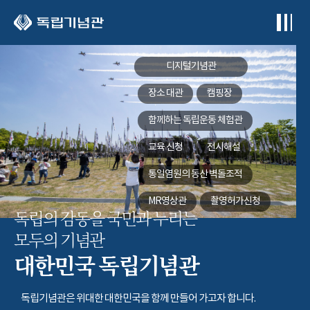
본문 바로가기
디지털기념관
장소 대관
캠핑장
함께하는
독립운동 체험관
교육 신청
전시해설
통일염원의 동산
벽돌조적
MR영상관
촬영허가신청
독립의 감동을 국민과 누리는
모두의 기념관
대한민국 독립기념관
독립기념관은 위대한 대한민국을 함께 만들어 가고자 합니다.