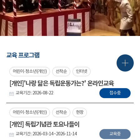
교육 프로그램
어린이·청소년(개인)
선착순
인터넷
[개인]'나랑 닮은 독립운동가는?' 온라인교육
교육기간 : 2026-08-22
접수중
어린이·청소년(개인)
선착순
현장
[개인] 독립기념관 토요나들이
교육기간 : 2026-03-14 ~2026-11-14
교육중