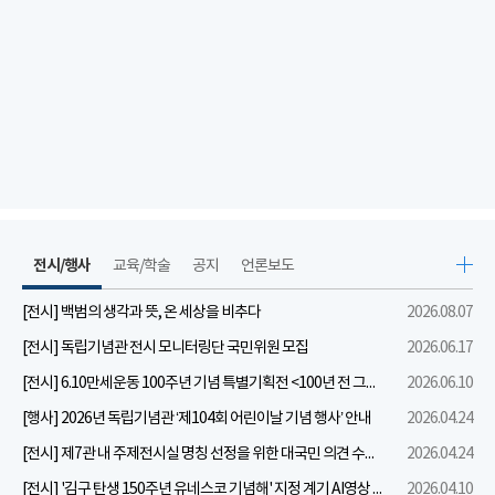
전시/행사
교육/학술
공지
언론보도
[전시] 백범의 생각과 뜻, 온 세상을 비추다
2026.08.07
[전시] 독립기념관 전시 모니터링단 국민위원 모집
2026.06.17
[전시] 6.10만세운동 100주년 기념 특별기획전 <100년 전 그날을 보다: 6.10만세운동>
2026.06.10
[행사] 2026년 독립기념관 ‘제104회 어린이날 기념 행사’ 안내
2026.04.24
[전시] 제7관 내 주제전시실 명칭 선정을 위한 대국민 의견 수렴 실시
2026.04.24
[전시] '김구 탄생 150주년 유네스코 기념해' 지정 계기 AI영상 국민공모 개최 안내
2026.04.10