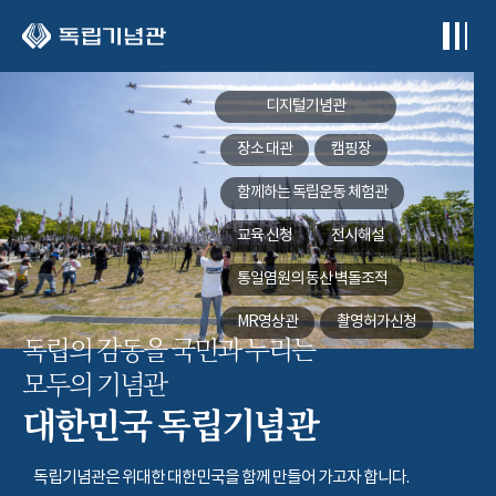
본문 바로가기
디지털기념관
장소 대관
캠핑장
함께하는
독립운동 체험관
교육 신청
전시해설
통일염원의 동산
벽돌조적
MR영상관
촬영허가신청
독립의 감동을 국민과 누리는
모두의 기념관
대한민국 독립기념관
독립기념관은 위대한 대한민국을 함께 만들어 가고자 합니다.