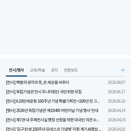
전시/행사
교육/학술
공지
언론보도
[전시] 백범의 생각과 뜻, 온 세상을 비추다
2026.08.07
[전시] 독립기념관 전시 모니터링단 국민위원 모집
2026.06.17
[전시] 6.10만세운동 100주년 기념 특별기획전 <100년 전 그날을 보다: 6.10만세운동>
2026.06.10
[행사] 2026년 독립기념관 ‘제104회 어린이날 기념 행사’ 안내
2026.04.24
[전시] 제7관 내 주제전시실 명칭 선정을 위한 대국민 의견 수렴 실시
2026.04.24
[전시] '김구 탄생 150주년 유네스코 기념해' 지정 계기 AI영상 국민공모 개최 안내
2026.04.10