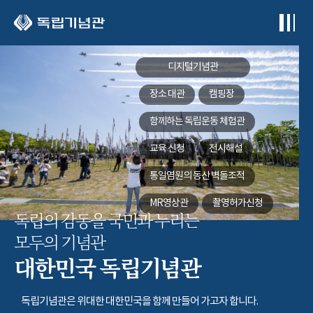
본문 바로가기
디지털기념관
장소 대관
캠핑장
함께하는
독립운동 체험관
교육 신청
전시해설
통일염원의 동산
벽돌조적
MR영상관
촬영허가신청
독립의 감동을 국민과 누리는
모두의 기념관
대한민국 독립기념관
독립기념관은 위대한 대한민국을 함께 만들어 가고자 합니다.