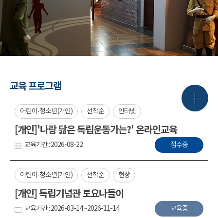
교육 프로그램
어린이·청소년(개인)
선착순
인터넷
[개인]'나랑 닮은 독립운동가는?' 온라인교육
교육기간 : 2026-08-22
접수중
어린이·청소년(개인)
선착순
현장
[개인] 독립기념관 토요나들이
교육기간 : 2026-03-14 ~2026-11-14
교육중