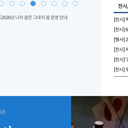
전시
[전시]
시관