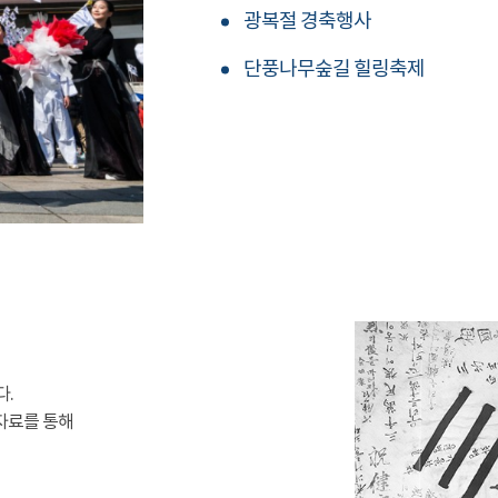
광복절 경축행사
단풍나무숲길 힐링축제
다.
자료를 통해