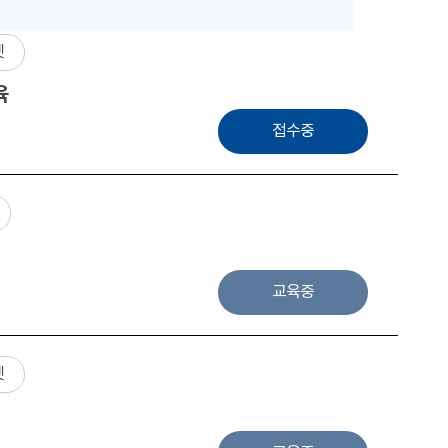
넷
육
접수중
교육중
넷