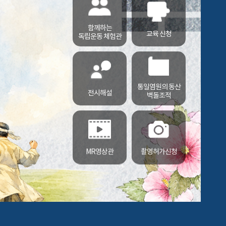
함께하는
교육 신청
독립운동 체험관
통일염원의 동산
전시해설
벽돌조적
MR영상관
촬영허가신청