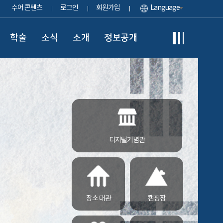
수어 콘텐츠
로그인
회원가입
Language
학술
소식
소개
정보공개
디지털기념관
장소 대관
캠핑장