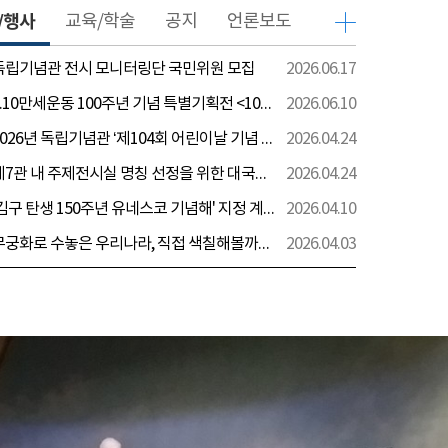
/행사
교육/학술
공지
언론보도
 독립기념관 전시 모니터링단 국민위원 모집
2026.06.17
[전시] 6.10만세운동 100주년 기념 특별기획전 <100년 전 그날을 보다: 6.10만세운동>
2026.06.10
[행사] 2026년 독립기념관 ‘제104회 어린이날 기념 행사’ 안내
2026.04.24
[전시] 제7관 내 주제전시실 명칭 선정을 위한 대국민 의견 수렴 실시
2026.04.24
[전시] '김구 탄생 150주년 유네스코 기념해' 지정 계기 AI영상 국민공모 개최 안내
2026.04.10
[전시] 무궁화로 수놓은 우리나라, 직접 색칠해볼까요?
2026.04.03