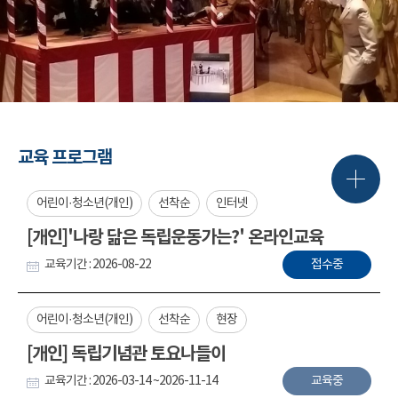
교육 프로그램
어린이·청소년(개인)
선착순
인터넷
[개인]'나랑 닮은 독립운동가는?' 온라인교육
교육기간 : 2026-08-22
접수중
어린이·청소년(개인)
선착순
현장
[개인] 독립기념관 토요나들이
교육기간 : 2026-03-14 ~2026-11-14
교육중