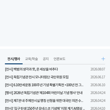
전시/행사
교육/학술
공지
언론보도
[전시] 백범의 생각과 뜻, 온 세상을 비추다
2026.08.07
[전시] 독립기념관 전시 모니터링단 국민위원 모집
2026.06.17
[전시] 6.10만세운동 100주년 기념 특별기획전 <100년 전 그날을 보다: 6.10만세운동>
2026.06.10
[행사] 2026년 독립기념관 ‘제104회 어린이날 기념 행사’ 안내
2026.04.24
[전시] 제7관 내 주제전시실 명칭 선정을 위한 대국민 의견 수렴 실시
2026.04.24
[전시] '김구 탄생 150주년 유네스코 기념해' 지정 계기 AI영상 국민공모 개최 안내
2026.04.10