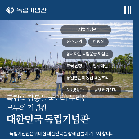
본문 바로가기
디지털기념관
장소 대관
캠핑장
함께하는
독립운동 체험관
교육 신청
전시해설
통일염원의 동산
벽돌조적
MR영상관
촬영허가신청
독립의 감동을 국민과 누리는
모두의 기념관
대한민국 독립기념관
독립기념관은 위대한 대한민국을 함께 만들어 가고자 합니다.