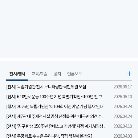
전시/행사
교육/학술
공지
언론보도
[전시] 독립기념관 전시 모니터링단 국민위원 모집
2026.06.17
[전시] 6.10만세운동 100주년 기념 특별기획전 <100년 전 그날을 보다: 6.10만세운동>
2026.06.10
[행사] 2026년 독립기념관 ‘제104회 어린이날 기념 행사’ 안내
2026.04.24
[전시] 제7관 내 주제전시실 명칭 선정을 위한 대국민 의견 수렴 실시
2026.04.24
[전시] '김구 탄생 150주년 유네스코 기념해' 지정 계기 AI영상 국민공모 개최 안내
2026.04.10
[전시] 무궁화로 수놓은 우리나라, 직접 색칠해볼까요?
2026.04.03