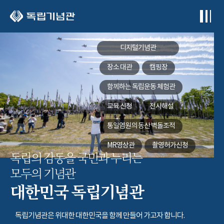
본문 바로가기
디지털기념관
장소 대관
캠핑장
함께하는
독립운동 체험관
교육 신청
전시해설
통일염원의 동산
벽돌조적
MR영상관
촬영허가신청
독립의 감동을 국민과 누리는
모두의 기념관
대한민국 독립기념관
독립기념관은 위대한 대한민국을 함께 만들어 가고자 합니다.