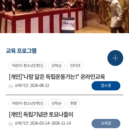
교육 프로그램
어린이·청소년(개인)
선착순
인터넷
[개인]'나랑 닮은 독립운동가는?' 온라인교육
교육기간 : 2026-08-22
접수중
어린이·청소년(개인)
선착순
현장
[개인] 독립기념관 토요나들이
교육기간 : 2026-03-14 ~2026-11-14
교육중