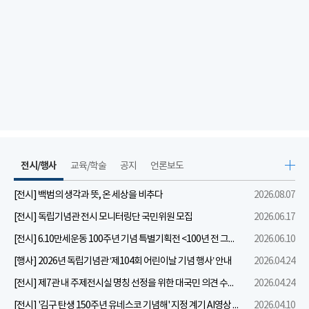
전시/행사
교육/학술
공지
언론보도
[전시] 백범의 생각과 뜻, 온 세상을 비추다
2026.08.07
[전시] 독립기념관 전시 모니터링단 국민위원 모집
2026.06.17
[전시] 6.10만세운동 100주년 기념 특별기획전 <100년 전 그날을 보다: 6.10만세운동>
2026.06.10
[행사] 2026년 독립기념관 ‘제104회 어린이날 기념 행사’ 안내
2026.04.24
[전시] 제7관 내 주제전시실 명칭 선정을 위한 대국민 의견 수렴 실시
2026.04.24
[전시] '김구 탄생 150주년 유네스코 기념해' 지정 계기 AI영상 국민공모 개최 안내
2026.04.10