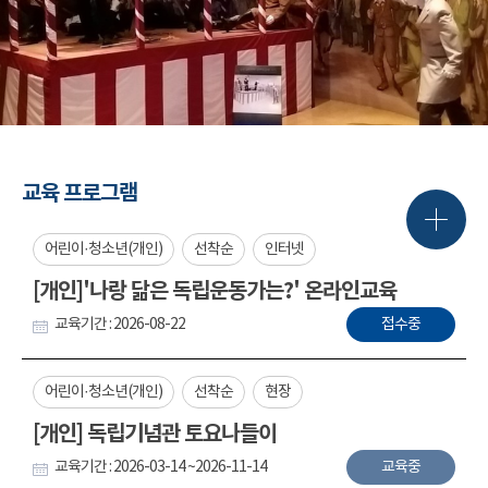
교육 프로그램
어린이·청소년(개인)
선착순
인터넷
[개인]'나랑 닮은 독립운동가는?' 온라인교육
교육기간 : 2026-08-22
접수중
어린이·청소년(개인)
선착순
현장
[개인] 독립기념관 토요나들이
교육기간 : 2026-03-14 ~2026-11-14
교육중