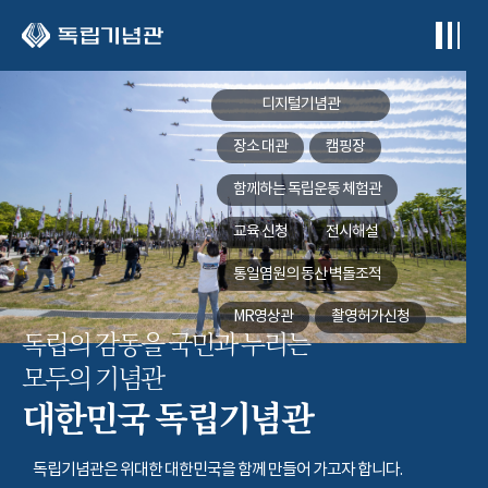
본문 바로가기
디지털기념관
장소 대관
캠핑장
함께하는
독립운동 체험관
교육 신청
전시해설
통일염원의 동산
벽돌조적
MR영상관
촬영허가신청
독립의 감동을 국민과 누리는
모두의 기념관
대한민국 독립기념관
독립기념관은 위대한 대한민국을 함께 만들어 가고자 합니다.