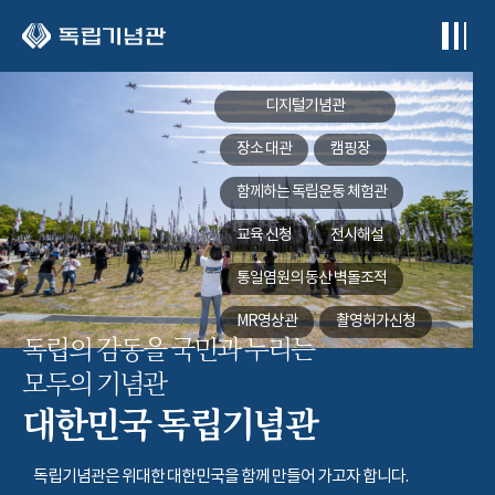
본문 바로가기
디지털기념관
장소 대관
캠핑장
함께하는
독립운동 체험관
교육 신청
전시해설
통일염원의 동산
벽돌조적
MR영상관
촬영허가신청
독립의 감동을 국민과 누리는
모두의 기념관
대한민국 독립기념관
독립기념관은 위대한 대한민국을 함께 만들어 가고자 합니다.