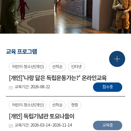
교육 프로그램
어린이·청소년(개인)
선착순
인터넷
[개인]'나랑 닮은 독립운동가는?' 온라인교육
교육기간 : 2026-08-22
접수중
어린이·청소년(개인)
선착순
현장
[개인] 독립기념관 토요나들이
교육기간 : 2026-03-14 ~2026-11-14
교육중