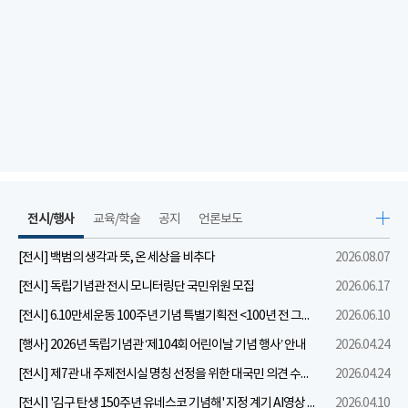
전시/행사
교육/학술
공지
언론보도
[전시] 백범의 생각과 뜻, 온 세상을 비추다
2026.08.07
[전시] 독립기념관 전시 모니터링단 국민위원 모집
2026.06.17
[전시] 6.10만세운동 100주년 기념 특별기획전 <100년 전 그날을 보다: 6.10만세운동>
2026.06.10
[행사] 2026년 독립기념관 ‘제104회 어린이날 기념 행사’ 안내
2026.04.24
[전시] 제7관 내 주제전시실 명칭 선정을 위한 대국민 의견 수렴 실시
2026.04.24
[전시] '김구 탄생 150주년 유네스코 기념해' 지정 계기 AI영상 국민공모 개최 안내
2026.04.10