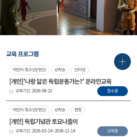
교육 프로그램
어린이·청소년(개인)
선착순
인터넷
[개인]'나랑 닮은 독립운동가는?' 온라인교육
교육기간 : 2026-08-22
접수중
어린이·청소년(개인)
선착순
현장
[개인] 독립기념관 토요나들이
교육기간 : 2026-03-14 ~2026-11-14
교육중