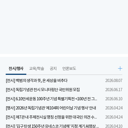
전시/행사
교육/학술
공지
언론보도
[전시] 백범의 생각과 뜻, 온 세상을 비추다
2026.08.07
[전시] 독립기념관 전시 모니터링단 국민위원 모집
2026.06.17
[전시] 6.10만세운동 100주년 기념 특별기획전 <100년 전 그날을 보다: 6.10만세운동>
2026.06.10
[행사] 2026년 독립기념관 ‘제104회 어린이날 기념 행사’ 안내
2026.04.24
[전시] 제7관 내 주제전시실 명칭 선정을 위한 대국민 의견 수렴 실시
2026.04.24
[전시] '김구 탄생 150주년 유네스코 기념해' 지정 계기 AI영상 국민공모 개최 안내
2026.04.10