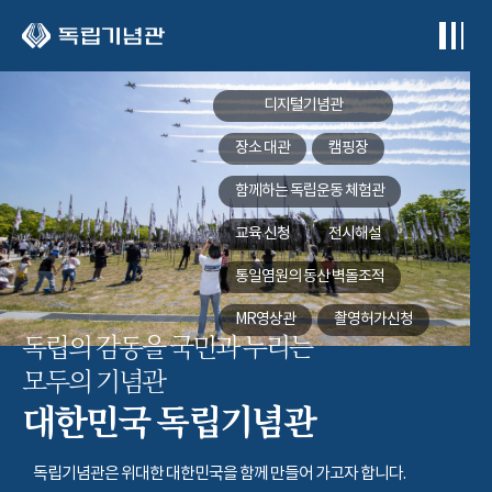
본문 바로가기
디지털기념관
장소 대관
캠핑장
함께하는
독립운동 체험관
교육 신청
전시해설
통일염원의 동산
벽돌조적
MR영상관
촬영허가신청
독립의 감동을 국민과 누리는
모두의 기념관
대한민국 독립기념관
독립기념관은 위대한 대한민국을 함께 만들어 가고자 합니다.