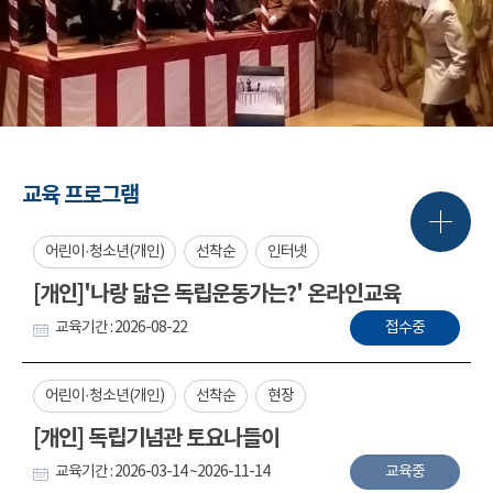
교육 프로그램
어린이·청소년(개인)
선착순
인터넷
[개인]'나랑 닮은 독립운동가는?' 온라인교육
교육기간 : 2026-08-22
접수중
어린이·청소년(개인)
선착순
현장
[개인] 독립기념관 토요나들이
교육기간 : 2026-03-14 ~2026-11-14
교육중