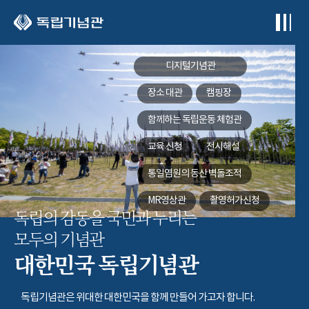
본문 바로가기
디지털기념관
장소 대관
캠핑장
함께하는
독립운동 체험관
교육 신청
전시해설
통일염원의 동산
벽돌조적
MR영상관
촬영허가신청
독립의 감동을 국민과 누리는
모두의 기념관
대한민국 독립기념관
독립기념관은 위대한 대한민국을 함께 만들어 가고자 합니다.