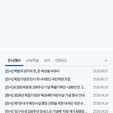
전시/행사
교육/학술
공지
언론보도
[전시] 백범의 생각과 뜻, 온 세상을 비추다
2026.08.07
[전시] 독립기념관 전시 모니터링단 국민위원 모집
2026.06.17
[전시] 6.10만세운동 100주년 기념 특별기획전 <100년 전 그날을 보다: 6.10만세운동>
2026.06.10
[행사] 2026년 독립기념관 ‘제104회 어린이날 기념 행사’ 안내
2026.04.24
[전시] 제7관 내 주제전시실 명칭 선정을 위한 대국민 의견 수렴 실시
2026.04.24
[전시] '김구 탄생 150주년 유네스코 기념해' 지정 계기 AI영상 국민공모 개최 안내
2026.04.10