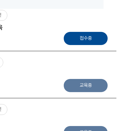
넷
육
접수중
교육중
넷