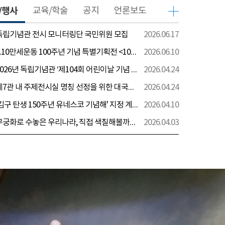
/행사
교육/학술
공지
언론보도
 독립기념관 전시 모니터링단 국민위원 모집
2026.06.17
[전시] 6.10만세운동 100주년 기념 특별기획전 <100년 전 그날을 보다: 6.10만세운동>
2026.06.10
[행사] 2026년 독립기념관 ‘제104회 어린이날 기념 행사’ 안내
2026.04.24
[전시] 제7관 내 주제전시실 명칭 선정을 위한 대국민 의견 수렴 실시
2026.04.24
[전시] '김구 탄생 150주년 유네스코 기념해' 지정 계기 AI영상 국민공모 개최 안내
2026.04.10
[전시] 무궁화로 수놓은 우리나라, 직접 색칠해볼까요?
2026.04.03