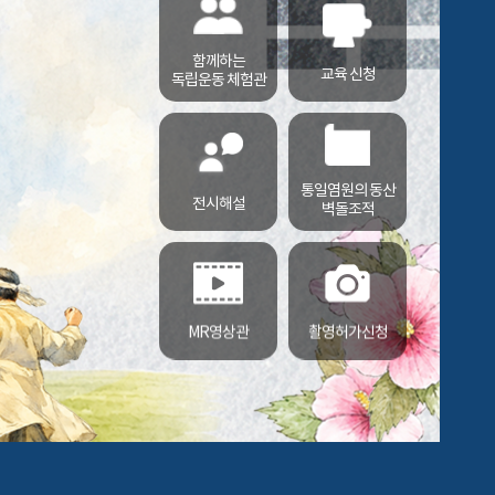
함께하는
교육 신청
독립운동 체험관
통일염원의 동산
전시해설
벽돌조적
MR영상관
촬영허가신청