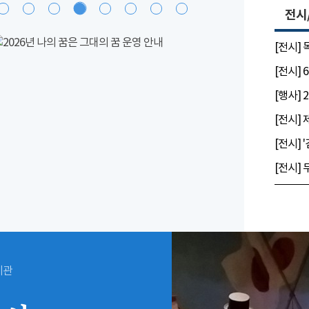
전시
[전시]
시관