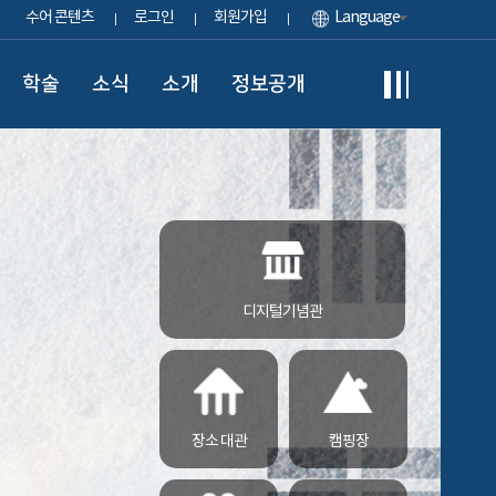
수어 콘텐츠
로그인
회원가입
Language
학술
소식
소개
정보공개
디지털기념관
장소 대관
캠핑장