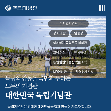
본문 바로가기
디지털기념관
장소 대관
캠핑장
함께하는
독립운동 체험관
교육 신청
전시해설
통일염원의 동산
벽돌조적
MR영상관
촬영허가신청
독립의 감동을 국민과 누리는
모두의 기념관
대한민국 독립기념관
독립기념관은 위대한 대한민국을 함께 만들어 가고자 합니다.