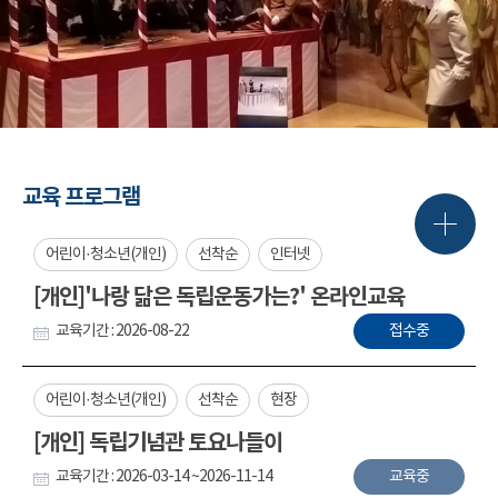
교육 프로그램
어린이·청소년(개인)
선착순
인터넷
[개인]'나랑 닮은 독립운동가는?' 온라인교육
교육기간 : 2026-08-22
접수중
어린이·청소년(개인)
선착순
현장
[개인] 독립기념관 토요나들이
교육기간 : 2026-03-14 ~2026-11-14
교육중