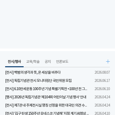
전시/행사
교육/학술
공지
언론보도
[전시] 백범의 생각과 뜻, 온 세상을 비추다
2026.08.07
[전시] 독립기념관 전시 모니터링단 국민위원 모집
2026.06.17
[전시] 6.10만세운동 100주년 기념 특별기획전 <100년 전 그날을 보다: 6.10만세운동>
2026.06.10
[행사] 2026년 독립기념관 ‘제104회 어린이날 기념 행사’ 안내
2026.04.24
[전시] 제7관 내 주제전시실 명칭 선정을 위한 대국민 의견 수렴 실시
2026.04.24
[전시] '김구 탄생 150주년 유네스코 기념해' 지정 계기 AI영상 국민공모 개최 안내
2026.04.10