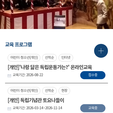
교육 프로그램
어린이·청소년(개인)
선착순
인터넷
[개인]'나랑 닮은 독립운동가는?' 온라인교육
교육기간 : 2026-08-22
접수중
어린이·청소년(개인)
선착순
현장
[개인] 독립기념관 토요나들이
교육기간 : 2026-03-14 ~2026-11-14
교육중