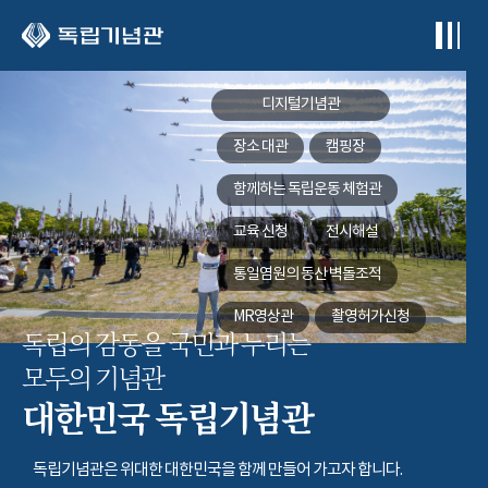
본문 바로가기
디지털기념관
장소 대관
캠핑장
함께하는
독립운동 체험관
교육 신청
전시해설
통일염원의 동산
벽돌조적
MR영상관
촬영허가신청
독립의 감동을 국민과 누리는
모두의 기념관
대한민국 독립기념관
독립기념관은 위대한 대한민국을 함께 만들어 가고자 합니다.