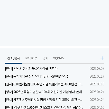
전시/행사
교육/학술
공지
언론보도
[전시] 백범의 생각과 뜻, 온 세상을 비추다
2026.08.07
[전시] 독립기념관 전시 모니터링단 국민위원 모집
2026.06.17
[전시] 6.10만세운동 100주년 기념 특별기획전 <100년 전 그날을 보다: 6.10만세운동>
2026.06.10
[행사] 2026년 독립기념관 ‘제104회 어린이날 기념 행사’ 안내
2026.04.24
[전시] 제7관 내 주제전시실 명칭 선정을 위한 대국민 의견 수렴 실시
2026.04.24
[전시] '김구 탄생 150주년 유네스코 기념해' 지정 계기 AI영상 국민공모 개최 안내
2026.04.10