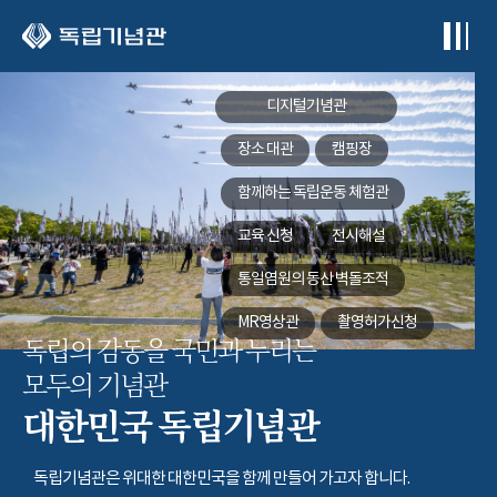
본문 바로가기
디지털기념관
장소 대관
캠핑장
함께하는
독립운동 체험관
교육 신청
전시해설
통일염원의 동산
벽돌조적
MR영상관
촬영허가신청
독립의 감동을 국민과 누리는
모두의 기념관
대한민국 독립기념관
독립기념관은 위대한 대한민국을 함께 만들어 가고자 합니다.