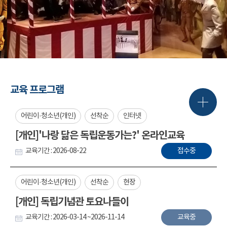
교육 프로그램
어린이·청소년(개인)
선착순
인터넷
[개인]'나랑 닮은 독립운동가는?' 온라인교육
교육기간 : 2026-08-22
접수중
어린이·청소년(개인)
선착순
현장
[개인] 독립기념관 토요나들이
교육기간 : 2026-03-14 ~2026-11-14
교육중