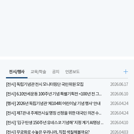
전시/행사
교육/학술
공지
언론보도
[전시] 독립기념관 전시 모니터링단 국민위원 모집
2026.06.17
[전시] 6.10만세운동 100주년 기념 특별기획전 <100년 전 그날을 보다: 6.10만세운동>
2026.06.10
[행사] 2026년 독립기념관 ‘제104회 어린이날 기념 행사’ 안내
2026.04.24
[전시] 제7관 내 주제전시실 명칭 선정을 위한 대국민 의견 수렴 실시
2026.04.24
[전시] '김구 탄생 150주년 유네스코 기념해' 지정 계기 AI영상 국민공모 개최 안내
2026.04.10
[전시] 무궁화로 수놓은 우리나라, 직접 색칠해볼까요?
2026.04.03