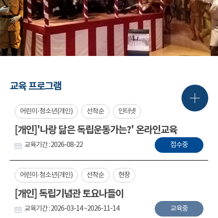
교육 프로그램
어린이·청소년(개인)
선착순
인터넷
[개인]'나랑 닮은 독립운동가는?' 온라인교육
교육기간 : 2026-08-22
접수중
어린이·청소년(개인)
선착순
현장
[개인] 독립기념관 토요나들이
교육기간 : 2026-03-14 ~2026-11-14
교육중