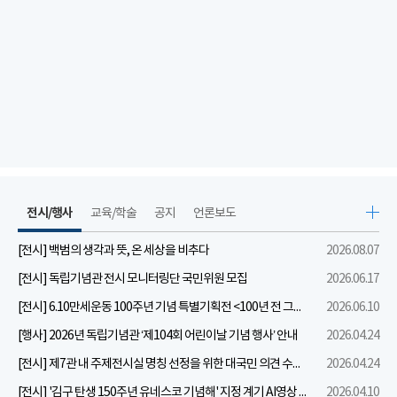
전시/행사
교육/학술
공지
언론보도
[전시] 백범의 생각과 뜻, 온 세상을 비추다
2026.08.07
[전시] 독립기념관 전시 모니터링단 국민위원 모집
2026.06.17
[전시] 6.10만세운동 100주년 기념 특별기획전 <100년 전 그날을 보다: 6.10만세운동>
2026.06.10
[행사] 2026년 독립기념관 ‘제104회 어린이날 기념 행사’ 안내
2026.04.24
[전시] 제7관 내 주제전시실 명칭 선정을 위한 대국민 의견 수렴 실시
2026.04.24
[전시] '김구 탄생 150주년 유네스코 기념해' 지정 계기 AI영상 국민공모 개최 안내
2026.04.10