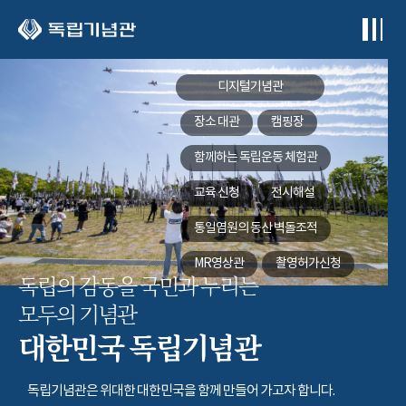
본문 바로가기
디지털기념관
장소 대관
캠핑장
함께하는
독립운동 체험관
교육 신청
전시해설
통일염원의 동산
벽돌조적
MR영상관
촬영허가신청
독립의 감동을 국민과 누리는
모두의 기념관
대한민국 독립기념관
독립기념관은 위대한 대한민국을 함께 만들어 가고자 합니다.