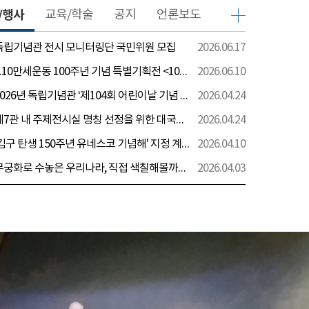
/행사
교육/학술
공지
언론보도
 독립기념관 전시 모니터링단 국민위원 모집
2026.06.17
[전시] 6.10만세운동 100주년 기념 특별기획전 <100년 전 그날을 보다: 6.10만세운동>
2026.06.10
[행사] 2026년 독립기념관 ‘제104회 어린이날 기념 행사’ 안내
2026.04.24
[전시] 제7관 내 주제전시실 명칭 선정을 위한 대국민 의견 수렴 실시
2026.04.24
[전시] '김구 탄생 150주년 유네스코 기념해' 지정 계기 AI영상 국민공모 개최 안내
2026.04.10
[전시] 무궁화로 수놓은 우리나라, 직접 색칠해볼까요?
2026.04.03