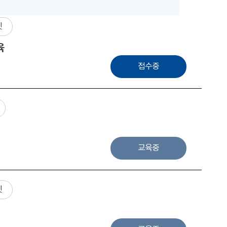
넷
육
접수중
교육중
넷