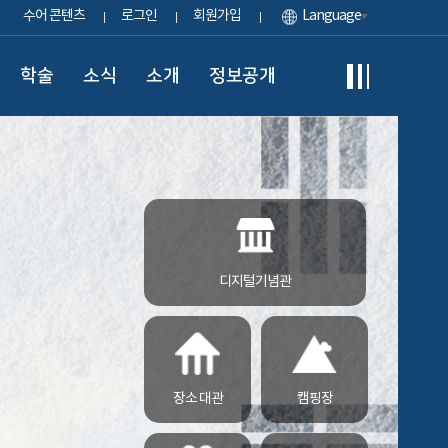
수어 콘텐츠
로그인
회원가입
Language
학술
소식
소개
정보공개
디지털기념관
장소 대관
캠핑장