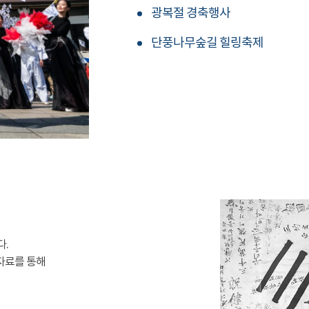
광복절 경축행사
단풍나무숲길 힐링축제
다.
자료를 통해