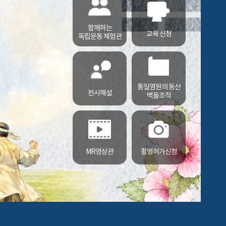
함께하는
교육 신청
독립운동 체험관
통일염원의 동산
전시해설
벽돌조적
MR영상관
촬영허가신청