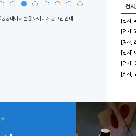
전시
[전시]
시관