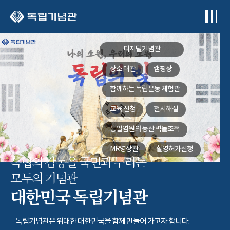
본문 바로가기
디지털기념관
장소 대관
캠핑장
함께하는
독립운동 체험관
교육 신청
전시해설
통일염원의 동산
벽돌조적
MR영상관
촬영허가신청
독립의 감동을 국민과 누리는
모두의 기념관
대한민국 독립기념관
독립기념관은 위대한 대한민국을 함께 만들어 가고자 합니다.