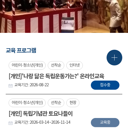
교육 프로그램
어린이·청소년(개인)
선착순
인터넷
[개인]'나랑 닮은 독립운동가는?' 온라인교육
교육기간 : 2026-08-22
접수중
어린이·청소년(개인)
선착순
현장
[개인] 독립기념관 토요나들이
교육기간 : 2026-03-14 ~2026-11-14
교육중