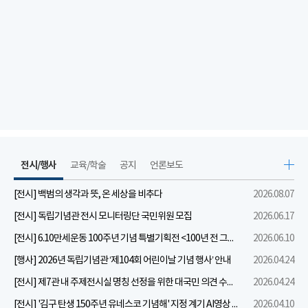
전시/행사
교육/학술
공지
언론보도
[전시] 백범의 생각과 뜻, 온 세상을 비추다
2026.08.07
[전시] 독립기념관 전시 모니터링단 국민위원 모집
2026.06.17
[전시] 6.10만세운동 100주년 기념 특별기획전 <100년 전 그날을 보다: 6.10만세운동>
2026.06.10
[행사] 2026년 독립기념관 ‘제104회 어린이날 기념 행사’ 안내
2026.04.24
[전시] 제7관 내 주제전시실 명칭 선정을 위한 대국민 의견 수렴 실시
2026.04.24
[전시] '김구 탄생 150주년 유네스코 기념해' 지정 계기 AI영상 국민공모 개최 안내
2026.04.10