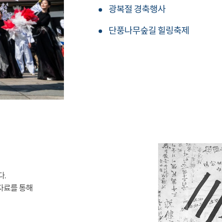
광복절 경축행사
단풍나무숲길 힐링축제
다.
자료를 통해