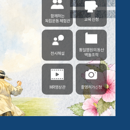
함께하는
교육 신청
독립운동 체험관
통일염원의 동산
전시해설
벽돌조적
MR영상관
촬영허가신청