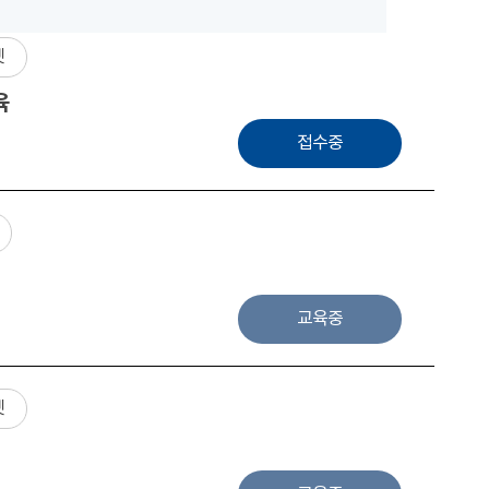
넷
육
접수중
교육중
넷