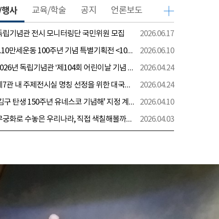
/행사
교육/학술
공지
언론보도
 독립기념관 전시 모니터링단 국민위원 모집
2026.06.17
[전시] 6.10만세운동 100주년 기념 특별기획전 <100년 전 그날을 보다: 6.10만세운동>
2026.06.10
[행사] 2026년 독립기념관 ‘제104회 어린이날 기념 행사’ 안내
2026.04.24
[전시] 제7관 내 주제전시실 명칭 선정을 위한 대국민 의견 수렴 실시
2026.04.24
[전시] '김구 탄생 150주년 유네스코 기념해' 지정 계기 AI영상 국민공모 개최 안내
2026.04.10
[전시] 무궁화로 수놓은 우리나라, 직접 색칠해볼까요?
2026.04.03