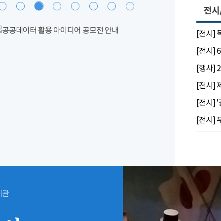
전시
[전시]
시관