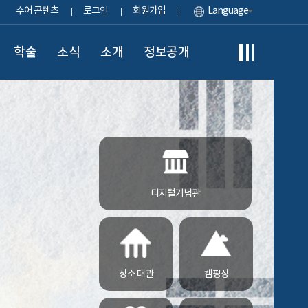
수어 콘텐츠
로그인
회원가입
Language
학술
소식
소개
정보공개
디지털기념관
장소 대관
캠핑장