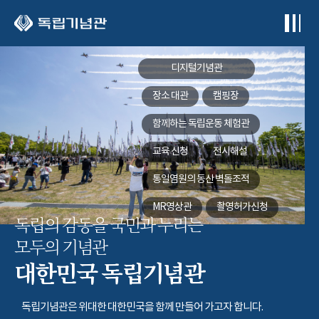
본문 바로가기
디지털기념관
장소 대관
캠핑장
함께하는
독립운동 체험관
교육 신청
전시해설
통일염원의 동산
벽돌조적
MR영상관
촬영허가신청
독립의 감동을 국민과 누리는
모두의 기념관
대한민국 독립기념관
독립기념관은 위대한 대한민국을 함께 만들어 가고자 합니다.