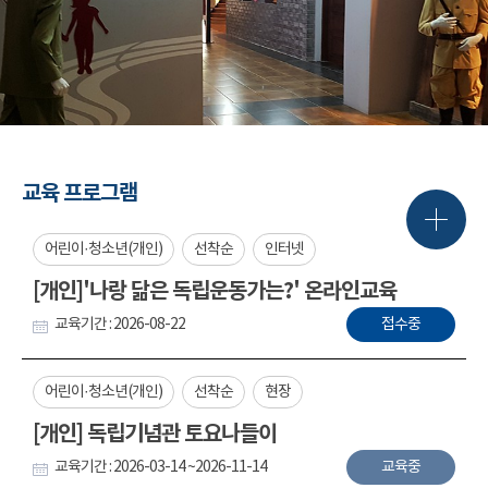
교육 프로그램
어린이·청소년(개인)
선착순
인터넷
[개인]'나랑 닮은 독립운동가는?' 온라인교육
교육기간 : 2026-08-22
접수중
어린이·청소년(개인)
선착순
현장
[개인] 독립기념관 토요나들이
교육기간 : 2026-03-14 ~2026-11-14
교육중