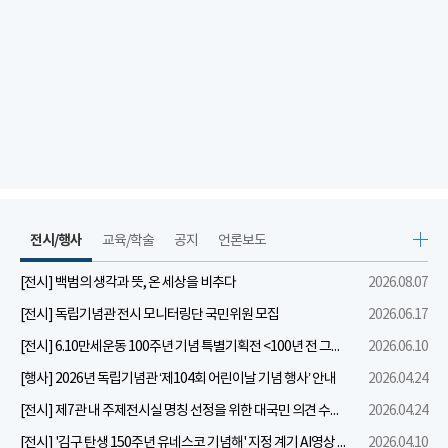
전시/행사
교육/학술
공지
언론보도
[전시] 백범의 생각과 뜻, 온 세상을 비추다
2026.08.07
[전시] 독립기념관 전시 모니터링단 국민위원 모집
2026.06.17
[전시] 6.10만세운동 100주년 기념 특별기획전 <100년 전 그날을 보다: 6.10만세운동>
2026.06.10
[행사] 2026년 독립기념관 ‘제104회 어린이날 기념 행사’ 안내
2026.04.24
[전시] 제7관 내 주제전시실 명칭 선정을 위한 대국민 의견 수렴 실시
2026.04.24
[전시] '김구 탄생 150주년 유네스코 기념해' 지정 계기 AI영상 국민공모 개최 안내
2026.04.10