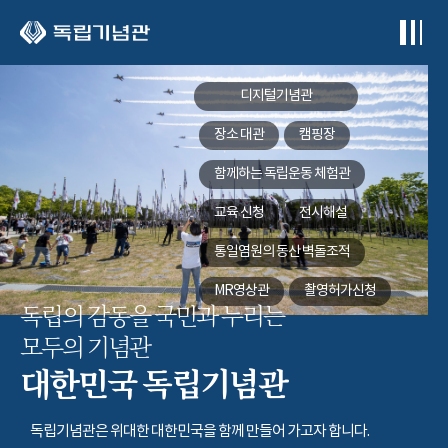
본문 바로가기
디지털기념관
장소 대관
캠핑장
함께하는
독립운동 체험관
교육 신청
전시해설
통일염원의 동산
벽돌조적
MR영상관
촬영허가신청
독립의 감동을 국민과 누리는
모두의 기념관
대한민국 독립기념관
독립기념관은 위대한 대한민국을 함께 만들어 가고자 합니다.