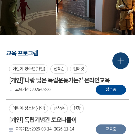
교육 프로그램
어린이·청소년(개인)
선착순
인터넷
[개인]'나랑 닮은 독립운동가는?' 온라인교육
교육기간 : 2026-08-22
접수중
어린이·청소년(개인)
선착순
현장
[개인] 독립기념관 토요나들이
교육기간 : 2026-03-14 ~2026-11-14
교육중