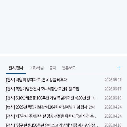
전시/행사
교육/학술
공지
언론보도
[전시] 백범의 생각과 뜻, 온 세상을 비추다
2026.08.07
[전시] 독립기념관 전시 모니터링단 국민위원 모집
2026.06.17
[전시] 6.10만세운동 100주년 기념 특별기획전 <100년 전 그날을 보다: 6.10만세운동>
2026.06.10
[행사] 2026년 독립기념관 ‘제104회 어린이날 기념 행사’ 안내
2026.04.24
[전시] 제7관 내 주제전시실 명칭 선정을 위한 대국민 의견 수렴 실시
2026.04.24
[전시] '김구 탄생 150주년 유네스코 기념해' 지정 계기 AI영상 국민공모 개최 안내
2026.04.10