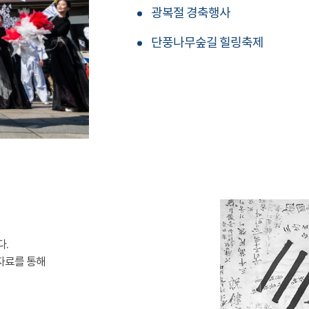
광복절 경축행사
단풍나무숲길 힐링축제
다.
자료를 통해