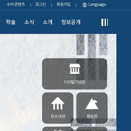
수어 콘텐츠
로그인
회원가입
Language
학술
소식
소개
정보공개
디지털기념관
장소 대관
캠핑장