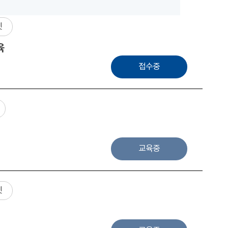
넷
육
접수중
교육중
넷