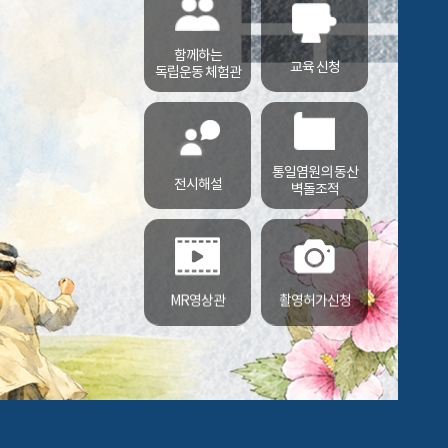
함께하는
교육 신청
독립운동 체험관
통일염원의 동산
전시해설
벽돌조적
MR영상관
촬영허가신청