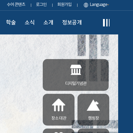
수어 콘텐츠
로그인
회원가입
Language
학술
소식
소개
정보공개
디지털기념관
장소 대관
캠핑장