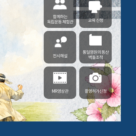
함께하는
교육 신청
독립운동 체험관
통일염원의 동산
전시해설
벽돌조적
MR영상관
촬영허가신청