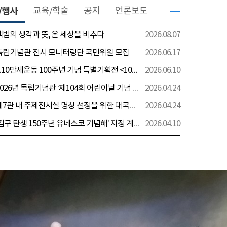
/행사
교육/학술
공지
언론보도
 백범의 생각과 뜻, 온 세상을 비추다
2026.08.07
 독립기념관 전시 모니터링단 국민위원 모집
2026.06.17
[전시] 6.10만세운동 100주년 기념 특별기획전 <100년 전 그날을 보다: 6.10만세운동>
2026.06.10
[행사] 2026년 독립기념관 ‘제104회 어린이날 기념 행사’ 안내
2026.04.24
[전시] 제7관 내 주제전시실 명칭 선정을 위한 대국민 의견 수렴 실시
2026.04.24
[전시] '김구 탄생 150주년 유네스코 기념해' 지정 계기 AI영상 국민공모 개최 안내
2026.04.10