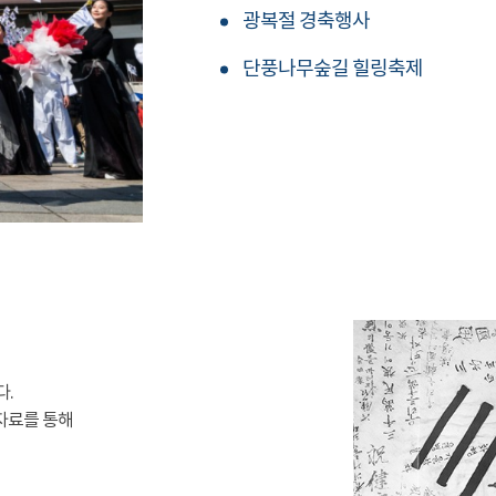
광복절 경축행사
단풍나무숲길 힐링축제
다.
자료를 통해