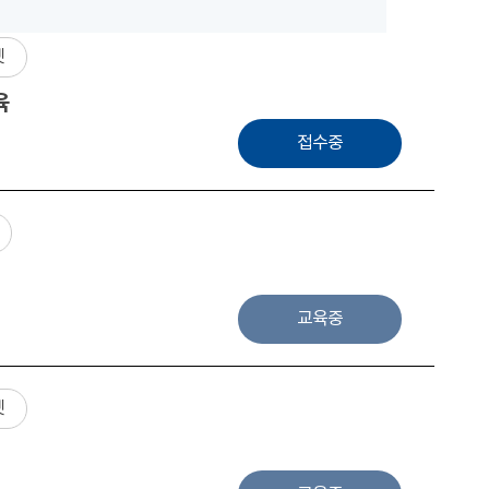
넷
육
접수중
교육중
넷