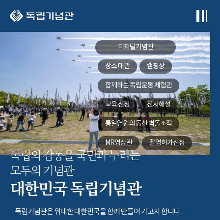
본문 바로가기
디지털기념관
장소 대관
캠핑장
함께하는
독립운동 체험관
교육 신청
전시해설
통일염원의 동산
벽돌조적
MR영상관
촬영허가신청
독립의 감동을 국민과 누리는
모두의 기념관
대한민국 독립기념관
독립기념관은 위대한 대한민국을 함께 만들어 가고자 합니다.