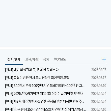
전시/행사
교육/학술
공지
언론보도
[전시] 백범의 생각과 뜻, 온 세상을 비추다
2026.08.07
[전시] 독립기념관 전시 모니터링단 국민위원 모집
2026.06.17
[전시] 6.10만세운동 100주년 기념 특별기획전 <100년 전 그날을 보다: 6.10만세운동>
2026.06.10
[행사] 2026년 독립기념관 ‘제104회 어린이날 기념 행사’ 안내
2026.04.24
[전시] 제7관 내 주제전시실 명칭 선정을 위한 대국민 의견 수렴 실시
2026.04.24
[전시] '김구 탄생 150주년 유네스코 기념해' 지정 계기 AI영상 국민공모 개최 안내
2026.04.10