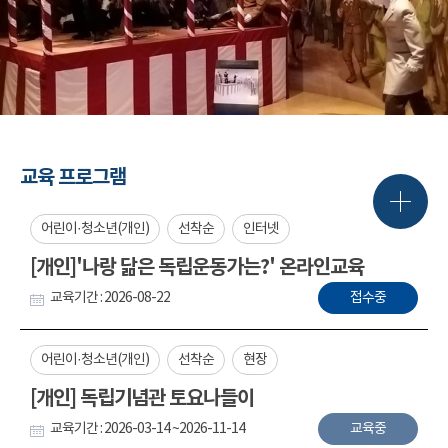
교육 프로그램
어린이·청소년(개인)
선착순
인터넷
[개인]'나랑 닮은 독립운동가는?' 온라인교육
교육기간 : 2026-08-22
접수중
어린이·청소년(개인)
선착순
현장
[개인] 독립기념관 토요나들이
교육기간 : 2026-03-14 ~2026-11-14
교육중