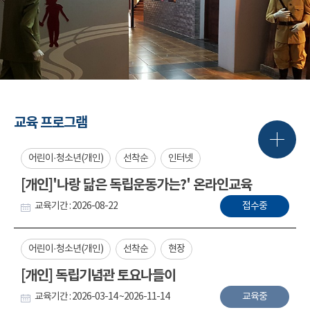
교육 프로그램
어린이·청소년(개인)
선착순
인터넷
[개인]'나랑 닮은 독립운동가는?' 온라인교육
교육기간 : 2026-08-22
접수중
어린이·청소년(개인)
선착순
현장
[개인] 독립기념관 토요나들이
교육기간 : 2026-03-14 ~2026-11-14
교육중