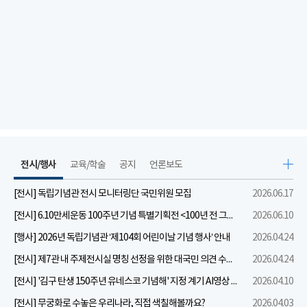
전시/행사
교육/학술
공지
언론보도
[전시] 독립기념관 전시 모니터링단 국민위원 모집
2026.06.17
[전시] 6.10만세운동 100주년 기념 특별기획전 <100년 전 그날을 보다: 6.10만세운동>
2026.06.10
[행사] 2026년 독립기념관 ‘제104회 어린이날 기념 행사’ 안내
2026.04.24
[전시] 제7관 내 주제전시실 명칭 선정을 위한 대국민 의견 수렴 실시
2026.04.24
[전시] '김구 탄생 150주년 유네스코 기념해' 지정 계기 AI영상 국민공모 개최 안내
2026.04.10
[전시] 무궁화로 수놓은 우리나라, 직접 색칠해볼까요?
2026.04.03