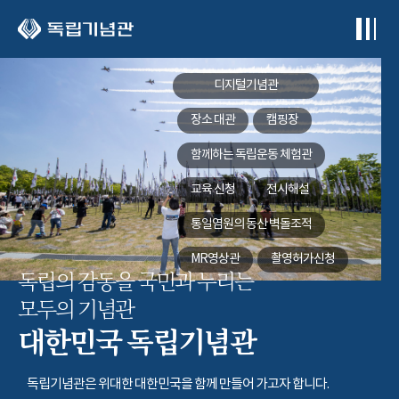
본문 바로가기
디지털기념관
장소 대관
캠핑장
함께하는
독립운동 체험관
교육 신청
전시해설
통일염원의 동산
벽돌조적
MR영상관
촬영허가신청
독립의 감동을 국민과 누리는
모두의 기념관
대한민국 독립기념관
독립기념관은 위대한 대한민국을 함께 만들어 가고자 합니다.