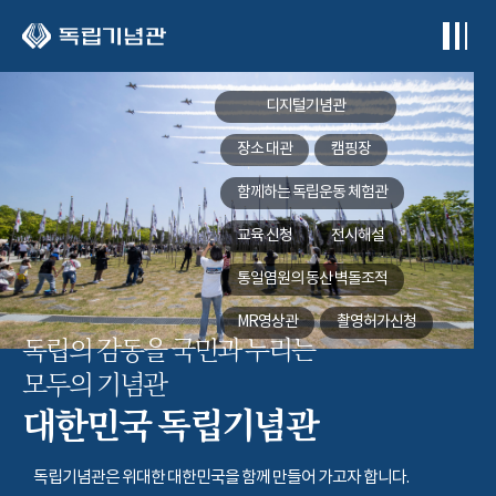
본문 바로가기
디지털기념관
장소 대관
캠핑장
함께하는
독립운동 체험관
교육 신청
전시해설
통일염원의 동산
벽돌조적
MR영상관
촬영허가신청
독립의 감동을 국민과 누리는
모두의 기념관
대한민국 독립기념관
독립기념관은 위대한 대한민국을 함께 만들어 가고자 합니다.