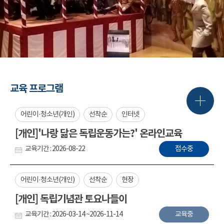
교육 프로그램
어린이·청소년(개인)
선착순
인터넷
[개인]'나랑 닮은 독립운동가는?' 온라인교육
교육기간 : 2026-08-22
접수중
어린이·청소년(개인)
선착순
현장
[개인] 독립기념관 토요나들이
교육기간 : 2026-03-14 ~2026-11-14
교육중