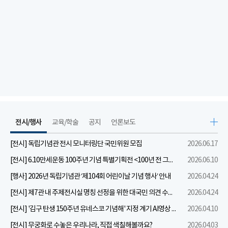
전시/행사
교육/학술
공지
언론보도
[전시] 독립기념관 전시 모니터링단 국민위원 모집
2026.06.17
[전시] 6.10만세운동 100주년 기념 특별기획전 <100년 전 그날을 보다: 6.10만세운동>
2026.06.10
[행사] 2026년 독립기념관 ‘제104회 어린이날 기념 행사’ 안내
2026.04.24
[전시] 제7관 내 주제전시실 명칭 선정을 위한 대국민 의견 수렴 실시
2026.04.24
[전시] '김구 탄생 150주년 유네스코 기념해' 지정 계기 AI영상 국민공모 개최 안내
2026.04.10
[전시] 무궁화로 수놓은 우리나라, 직접 색칠해볼까요?
2026.04.03