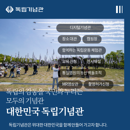
본문 바로가기
디지털기념관
장소 대관
캠핑장
함께하는
독립운동 체험관
교육 신청
전시해설
통일염원의 동산
벽돌조적
MR영상관
촬영허가신청
독립의 감동을 국민과 누리는
모두의 기념관
대한민국 독립기념관
독립기념관은 위대한 대한민국을 함께 만들어 가고자 합니다.