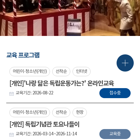
교육 프로그램
어린이·청소년(개인)
선착순
인터넷
[개인]'나랑 닮은 독립운동가는?' 온라인교육
교육기간 : 2026-08-22
접수중
어린이·청소년(개인)
선착순
현장
[개인] 독립기념관 토요나들이
교육기간 : 2026-03-14 ~2026-11-14
교육중