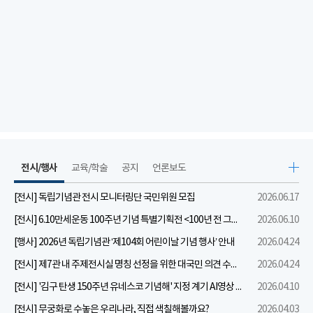
전시/행사
교육/학술
공지
언론보도
[전시] 독립기념관 전시 모니터링단 국민위원 모집
2026.06.17
[전시] 6.10만세운동 100주년 기념 특별기획전 <100년 전 그날을 보다: 6.10만세운동>
2026.06.10
[행사] 2026년 독립기념관 ‘제104회 어린이날 기념 행사’ 안내
2026.04.24
[전시] 제7관 내 주제전시실 명칭 선정을 위한 대국민 의견 수렴 실시
2026.04.24
[전시] '김구 탄생 150주년 유네스코 기념해' 지정 계기 AI영상 국민공모 개최 안내
2026.04.10
[전시] 무궁화로 수놓은 우리나라, 직접 색칠해볼까요?
2026.04.03