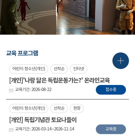
교육 프로그램
어린이·청소년(개인)
선착순
인터넷
[개인]'나랑 닮은 독립운동가는?' 온라인교육
교육기간 : 2026-08-22
접수중
어린이·청소년(개인)
선착순
현장
[개인] 독립기념관 토요나들이
교육기간 : 2026-03-14 ~2026-11-14
교육중