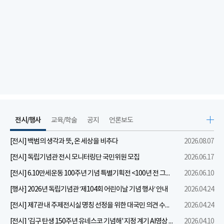
전시/행사
교육/학술
공지
언론보도
[전시] 백범의 생각과 뜻, 온 세상을 비추다
2026.08.07
[전시] 독립기념관 전시 모니터링단 국민위원 모집
2026.06.17
[전시] 6.10만세운동 100주년 기념 특별기획전 <100년 전 그날을 보다: 6.10만세운동>
2026.06.10
[행사] 2026년 독립기념관 ‘제104회 어린이날 기념 행사’ 안내
2026.04.24
[전시] 제7관 내 주제전시실 명칭 선정을 위한 대국민 의견 수렴 실시
2026.04.24
[전시] '김구 탄생 150주년 유네스코 기념해' 지정 계기 AI영상 국민공모 개최 안내
2026.04.10