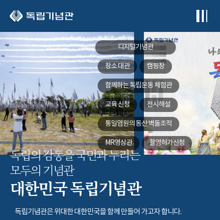
본문 바로가기
디지털기념관
장소 대관
캠핑장
함께하는
독립운동 체험관
교육 신청
전시해설
통일염원의 동산
벽돌조적
MR영상관
촬영허가신청
독립의 감동을 국민과 누리는
모두의 기념관
대한민국 독립기념관
독립기념관은 위대한 대한민국을 함께 만들어 가고자 합니다.