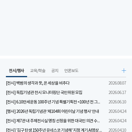
전시/행사
교육/학술
공지
언론보도
[전시] 백범의 생각과 뜻, 온 세상을 비추다
2026.08.07
[전시] 독립기념관 전시 모니터링단 국민위원 모집
2026.06.17
[전시] 6.10만세운동 100주년 기념 특별기획전 <100년 전 그날을 보다: 6.10만세운동>
2026.06.10
[행사] 2026년 독립기념관 ‘제104회 어린이날 기념 행사’ 안내
2026.04.24
[전시] 제7관 내 주제전시실 명칭 선정을 위한 대국민 의견 수렴 실시
2026.04.24
[전시] '김구 탄생 150주년 유네스코 기념해' 지정 계기 AI영상 국민공모 개최 안내
2026.04.10