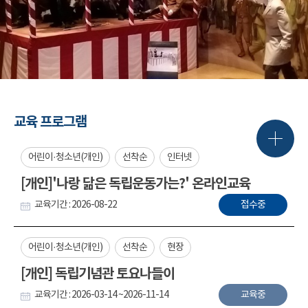
교육 프로그램
어린이·청소년(개인)
선착순
인터넷
[개인]'나랑 닮은 독립운동가는?' 온라인교육
교육기간 : 2026-08-22
접수중
어린이·청소년(개인)
선착순
현장
[개인] 독립기념관 토요나들이
교육기간 : 2026-03-14 ~2026-11-14
교육중