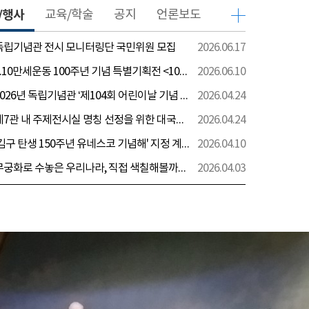
/행사
교육/학술
공지
언론보도
 독립기념관 전시 모니터링단 국민위원 모집
2026.06.17
[전시] 6.10만세운동 100주년 기념 특별기획전 <100년 전 그날을 보다: 6.10만세운동>
2026.06.10
[행사] 2026년 독립기념관 ‘제104회 어린이날 기념 행사’ 안내
2026.04.24
[전시] 제7관 내 주제전시실 명칭 선정을 위한 대국민 의견 수렴 실시
2026.04.24
[전시] '김구 탄생 150주년 유네스코 기념해' 지정 계기 AI영상 국민공모 개최 안내
2026.04.10
[전시] 무궁화로 수놓은 우리나라, 직접 색칠해볼까요?
2026.04.03