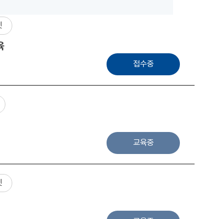
넷
육
접수중
교육중
넷