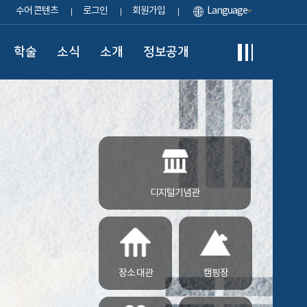
수어 콘텐츠
로그인
회원가입
Language
학술
소식
소개
정보공개
디지털기념관
장소 대관
캠핑장