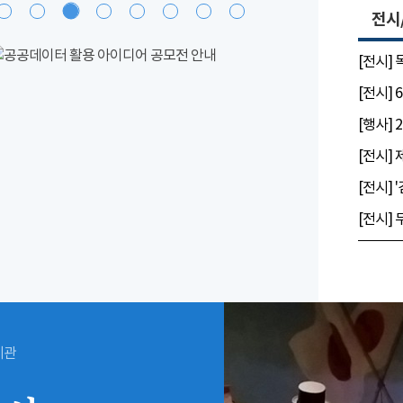
전시
[전시]
시관