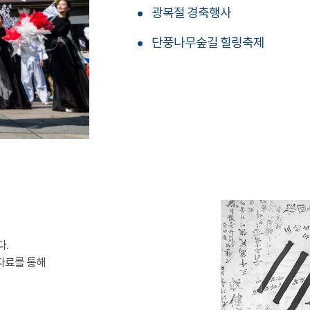
광복절 경축행사
단풍나무숲길 힐링축제
다.
자료를 통해