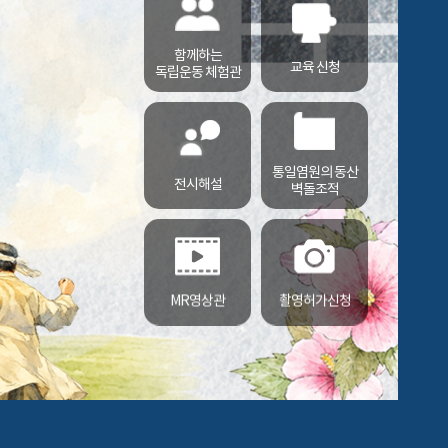
함께하는
교육 신청
독립운동 체험관
통일염원의 동산
전시해설
벽돌조적
MR영상관
촬영허가신청