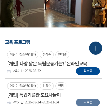
교육 프로그램
어린이·청소년(개인)
선착순
인터넷
[개인]'나랑 닮은 독립운동가는?' 온라인교육
교육기간 : 2026-08-22
접수중
어린이·청소년(개인)
선착순
현장
[개인] 독립기념관 토요나들이
교육기간 : 2026-03-14 ~2026-11-14
교육중