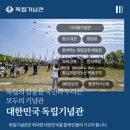
본문 바로가기
디지털기념관
장소 대관
캠핑장
함께하는
독립운동 체험관
교육 신청
전시해설
통일염원의 동산
벽돌조적
MR영상관
촬영허가신청
독립의 감동을 국민과 누리는
모두의 기념관
대한민국 독립기념관
독립기념관은 위대한 대한민국을 함께 만들어 가고자 합니다.