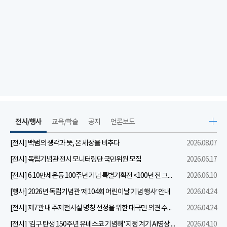
전시/행사
교육/학술
공지
언론보도
[전시] 백범의 생각과 뜻, 온 세상을 비추다
2026.08.07
[전시] 독립기념관 전시 모니터링단 국민위원 모집
2026.06.17
[전시] 6.10만세운동 100주년 기념 특별기획전 <100년 전 그날을 보다: 6.10만세운동>
2026.06.10
[행사] 2026년 독립기념관 ‘제104회 어린이날 기념 행사’ 안내
2026.04.24
[전시] 제7관 내 주제전시실 명칭 선정을 위한 대국민 의견 수렴 실시
2026.04.24
[전시] '김구 탄생 150주년 유네스코 기념해' 지정 계기 AI영상 국민공모 개최 안내
2026.04.10