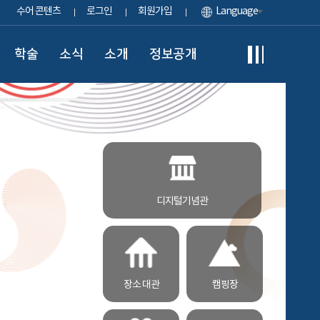
수어 콘텐츠
로그인
회원가입
Language
학술
소식
소개
정보공개
디지털기념관
장소 대관
캠핑장