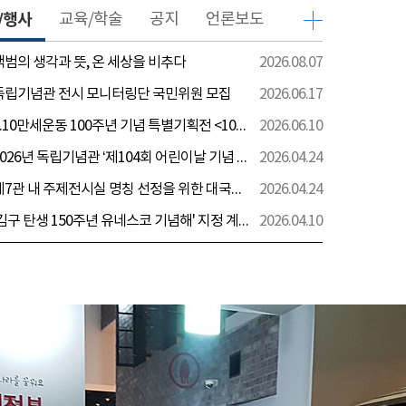
/행사
교육/학술
공지
언론보도
 백범의 생각과 뜻, 온 세상을 비추다
2026.08.07
 독립기념관 전시 모니터링단 국민위원 모집
2026.06.17
[전시] 6.10만세운동 100주년 기념 특별기획전 <100년 전 그날을 보다: 6.10만세운동>
2026.06.10
[행사] 2026년 독립기념관 ‘제104회 어린이날 기념 행사’ 안내
2026.04.24
[전시] 제7관 내 주제전시실 명칭 선정을 위한 대국민 의견 수렴 실시
2026.04.24
[전시] '김구 탄생 150주년 유네스코 기념해' 지정 계기 AI영상 국민공모 개최 안내
2026.04.10