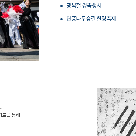
광복절 경축행사
단풍나무숲길 힐링축제
다.
자료를 통해