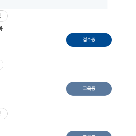
넷
육
접수중
교육중
넷