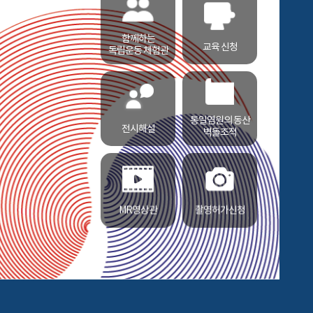
함께하는
교육 신청
독립운동 체험관
통일염원의 동산
전시해설
벽돌조적
MR영상관
촬영허가신청