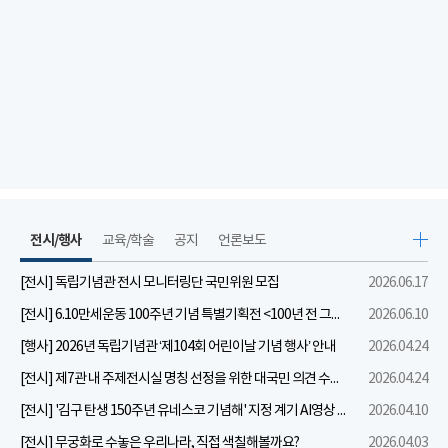
전시/행사
교육/학술
공지
언론보도
[전시] 독립기념관 전시 모니터링단 국민위원 모집
2026.06.17
[전시] 6.10만세운동 100주년 기념 특별기획전 <100년 전 그날을 보다: 6.10만세운동>
2026.06.10
[행사] 2026년 독립기념관 ‘제104회 어린이날 기념 행사’ 안내
2026.04.24
[전시] 제7관 내 주제전시실 명칭 선정을 위한 대국민 의견 수렴 실시
2026.04.24
[전시] '김구 탄생 150주년 유네스코 기념해' 지정 계기 AI영상 국민공모 개최 안내
2026.04.10
[전시] 무궁화로 수놓은 우리나라, 직접 색칠해볼까요?
2026.04.03