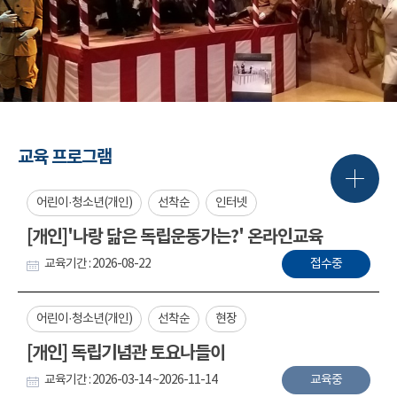
교육 프로그램
어린이·청소년(개인)
선착순
인터넷
[개인]'나랑 닮은 독립운동가는?' 온라인교육
교육기간 : 2026-08-22
접수중
어린이·청소년(개인)
선착순
현장
[개인] 독립기념관 토요나들이
교육기간 : 2026-03-14 ~2026-11-14
교육중