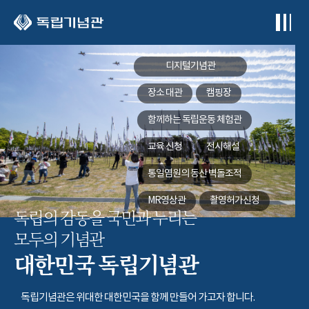
본문 바로가기
디지털기념관
장소 대관
캠핑장
함께하는
독립운동 체험관
교육 신청
전시해설
통일염원의 동산
벽돌조적
MR영상관
촬영허가신청
독립의 감동을 국민과 누리는
모두의 기념관
대한민국 독립기념관
독립기념관은 위대한 대한민국을 함께 만들어 가고자 합니다.