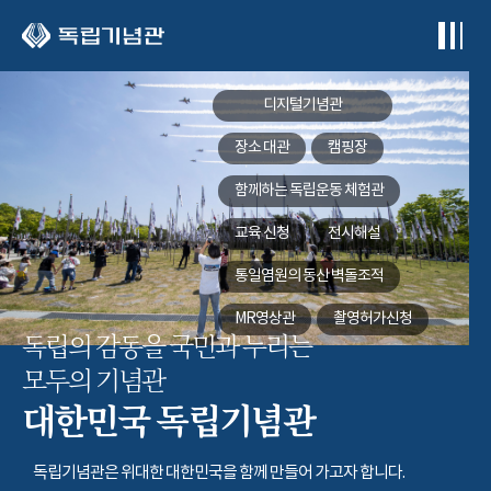
본문 바로가기
디지털기념관
장소 대관
캠핑장
함께하는
독립운동 체험관
교육 신청
전시해설
통일염원의 동산
벽돌조적
MR영상관
촬영허가신청
독립의 감동을 국민과 누리는
모두의 기념관
대한민국 독립기념관
독립기념관은 위대한 대한민국을 함께 만들어 가고자 합니다.