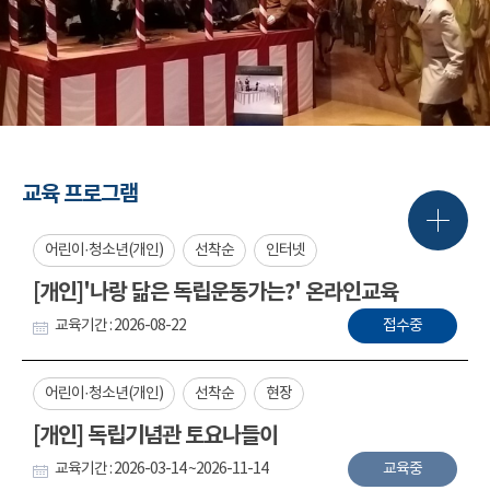
교육 프로그램
어린이·청소년(개인)
선착순
인터넷
[개인]'나랑 닮은 독립운동가는?' 온라인교육
교육기간 : 2026-08-22
접수중
어린이·청소년(개인)
선착순
현장
[개인] 독립기념관 토요나들이
교육기간 : 2026-03-14 ~2026-11-14
교육중