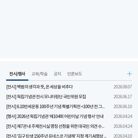
전시/행사
교육/학술
공지
언론보도
[전시] 백범의 생각과 뜻, 온 세상을 비추다
2026.08.07
[전시] 독립기념관 전시 모니터링단 국민위원 모집
2026.06.17
[전시] 6.10만세운동 100주년 기념 특별기획전 <100년 전 그날을 보다: 6.10만세운동>
2026.06.10
[행사] 2026년 독립기념관 ‘제104회 어린이날 기념 행사’ 안내
2026.04.24
[전시] 제7관 내 주제전시실 명칭 선정을 위한 대국민 의견 수렴 실시
2026.04.24
[전시] '김구 탄생 150주년 유네스코 기념해' 지정 계기 AI영상 국민공모 개최 안내
2026.04.10