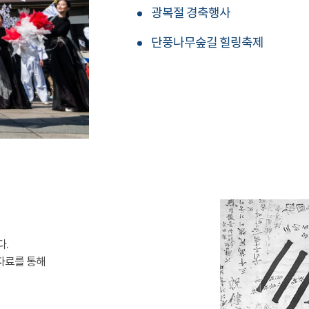
광복절 경축행사
단풍나무숲길 힐링축제
다.
자료를 통해