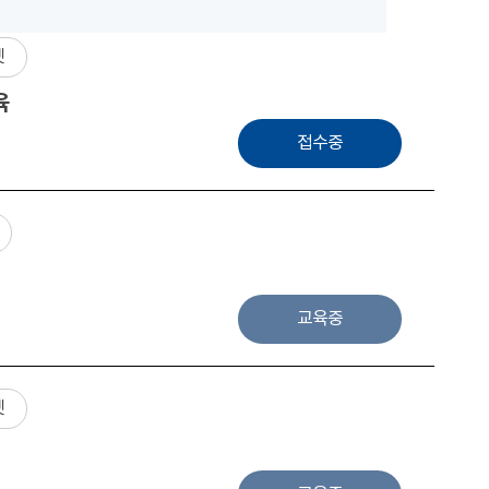
넷
육
접수중
교육중
넷