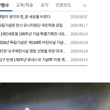
/행사
교육/학술
공지
언론보도
 백범의 생각과 뜻, 온 세상을 비추다
2026.08.07
 독립기념관 전시 모니터링단 국민위원 모집
2026.06.17
[전시] 6.10만세운동 100주년 기념 특별기획전 <100년 전 그날을 보다: 6.10만세운동>
2026.06.10
[행사] 2026년 독립기념관 ‘제104회 어린이날 기념 행사’ 안내
2026.04.24
[전시] 제7관 내 주제전시실 명칭 선정을 위한 대국민 의견 수렴 실시
2026.04.24
[전시] '김구 탄생 150주년 유네스코 기념해' 지정 계기 AI영상 국민공모 개최 안내
2026.04.10