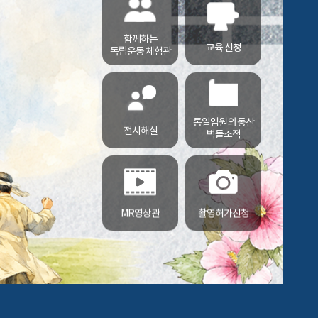
함께하는
교육 신청
독립운동 체험관
통일염원의 동산
전시해설
벽돌조적
MR영상관
촬영허가신청