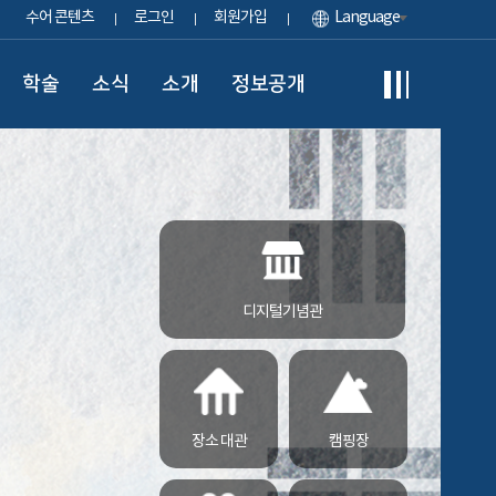
수어 콘텐츠
로그인
회원가입
Language
학술
소식
소개
정보공개
디지털기념관
장소 대관
캠핑장