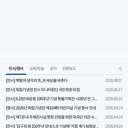
전시/행사
교육/학술
공지
언론보도
[전시] 백범의 생각과 뜻, 온 세상을 비추다
2026.08.07
[전시] 독립기념관 전시 모니터링단 국민위원 모집
2026.06.17
[전시] 6.10만세운동 100주년 기념 특별기획전 <100년 전 그날을 보다: 6.10만세운동>
2026.06.10
[행사] 2026년 독립기념관 ‘제104회 어린이날 기념 행사’ 안내
2026.04.24
[전시] 제7관 내 주제전시실 명칭 선정을 위한 대국민 의견 수렴 실시
2026.04.24
[전시] '김구 탄생 150주년 유네스코 기념해' 지정 계기 AI영상 국민공모 개최 안내
2026.04.10