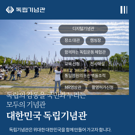
본문 바로가기
디지털기념관
장소 대관
캠핑장
함께하는
독립운동 체험관
교육 신청
전시해설
통일염원의 동산
벽돌조적
MR영상관
촬영허가신청
독립의 감동을 국민과 누리는
모두의 기념관
대한민국 독립기념관
독립기념관은 위대한 대한민국을 함께 만들어 가고자 합니다.