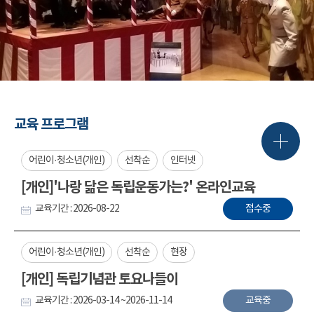
교육 프로그램
어린이·청소년(개인)
선착순
인터넷
[개인]'나랑 닮은 독립운동가는?' 온라인교육
교육기간 : 2026-08-22
접수중
어린이·청소년(개인)
선착순
현장
[개인] 독립기념관 토요나들이
교육기간 : 2026-03-14 ~2026-11-14
교육중