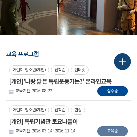
교육 프로그램
어린이·청소년(개인)
선착순
인터넷
[개인]'나랑 닮은 독립운동가는?' 온라인교육
교육기간 : 2026-08-22
접수중
어린이·청소년(개인)
선착순
현장
[개인] 독립기념관 토요나들이
교육기간 : 2026-03-14 ~2026-11-14
교육중