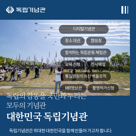
본문 바로가기
디지털기념관
장소 대관
캠핑장
함께하는
독립운동 체험관
교육 신청
전시해설
통일염원의 동산
벽돌조적
MR영상관
촬영허가신청
독립의 감동을 국민과 누리는
모두의 기념관
대한민국 독립기념관
독립기념관은 위대한 대한민국을 함께 만들어 가고자 합니다.