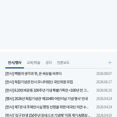
전시/행사
교육/학술
공지
언론보도
[전시] 백범의 생각과 뜻, 온 세상을 비추다
2026.08.07
[전시] 독립기념관 전시 모니터링단 국민위원 모집
2026.06.17
[전시] 6.10만세운동 100주년 기념 특별기획전 <100년 전 그날을 보다: 6.10만세운동>
2026.06.10
[행사] 2026년 독립기념관 ‘제104회 어린이날 기념 행사’ 안내
2026.04.24
[전시] 제7관 내 주제전시실 명칭 선정을 위한 대국민 의견 수렴 실시
2026.04.24
[전시] '김구 탄생 150주년 유네스코 기념해' 지정 계기 AI영상 국민공모 개최 안내
2026.04.10