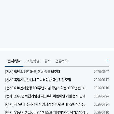
전시/행사
교육/학술
공지
언론보도
[전시] 백범의 생각과 뜻, 온 세상을 비추다
2026.08.07
[전시] 독립기념관 전시 모니터링단 국민위원 모집
2026.06.17
[전시] 6.10만세운동 100주년 기념 특별기획전 <100년 전 그날을 보다: 6.10만세운동>
2026.06.10
[행사] 2026년 독립기념관 ‘제104회 어린이날 기념 행사’ 안내
2026.04.24
[전시] 제7관 내 주제전시실 명칭 선정을 위한 대국민 의견 수렴 실시
2026.04.24
[전시] '김구 탄생 150주년 유네스코 기념해' 지정 계기 AI영상 국민공모 개최 안내
2026.04.10