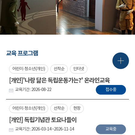
교육 프로그램
어린이·청소년(개인)
선착순
인터넷
[개인]'나랑 닮은 독립운동가는?' 온라인교육
교육기간 : 2026-08-22
접수중
어린이·청소년(개인)
선착순
현장
[개인] 독립기념관 토요나들이
교육기간 : 2026-03-14 ~2026-11-14
교육중