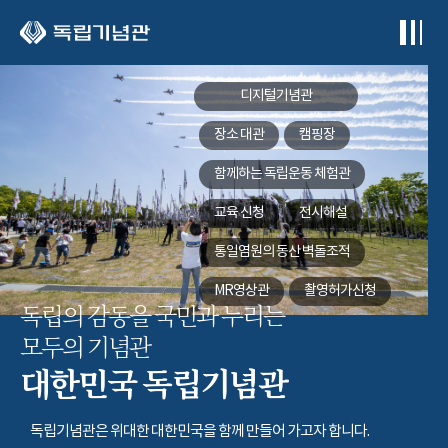
본문 바로가기
디지털기념관
장소 대관
캠핑장
함께하는
독립운동 체험관
교육 신청
전시해설
통일염원의 동산
벽돌조적
MR영상관
촬영허가신청
독립의 감동을 국민과 누리는
모두의 기념관
대한민국 독립기념관
독립기념관은 위대한 대한민국을 함께 만들어 가고자 합니다.